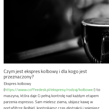
Czym jest ekspres kolbowy i dla kogo jest
przeznaczony?
Ekspres kolbowy
(
https://www.coffeedesk.pl/ekspresy/rodzaj/kolbowe/
) to
maszyna, która daje Ci pełną kontrolę nad każdym etapem
parzenia espresso. Sam mielesz ziarna, ubijasz kawę w
portafiltrze (kolbie), kontrolujesz czas ekstrakcji i spieniasz