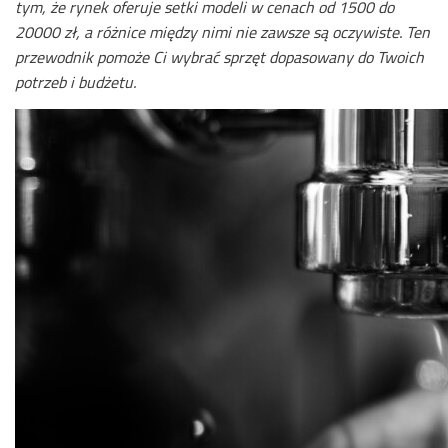
tym, że rynek oferuje setki modeli w cenach od 1500 do
20000 zł, a różnice między nimi nie zawsze są oczywiste. Ten
przewodnik pomoże Ci wybrać sprzęt dopasowany do Twoich
potrzeb i budżetu.