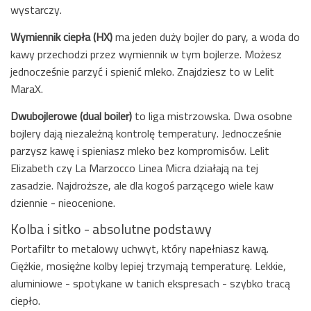
wystarczy.
Wymiennik ciepła (HX)
ma jeden duży bojler do pary, a woda do
kawy przechodzi przez wymiennik w tym bojlerze. Możesz
jednocześnie parzyć i spienić mleko. Znajdziesz to w Lelit
MaraX.
Dwubojlerowe (dual boiler)
to liga mistrzowska. Dwa osobne
bojlery dają niezależną kontrolę temperatury. Jednocześnie
parzysz kawę i spieniasz mleko bez kompromisów. Lelit
Elizabeth czy La Marzocco Linea Micra działają na tej
zasadzie. Najdroższe, ale dla kogoś parzącego wiele kaw
dziennie - nieocenione.
Kolba i sitko - absolutne podstawy
Portafiltr to metalowy uchwyt, który napełniasz kawą.
Ciężkie, mosiężne kolby lepiej trzymają temperaturę. Lekkie,
aluminiowe - spotykane w tanich ekspresach - szybko tracą
ciepło.