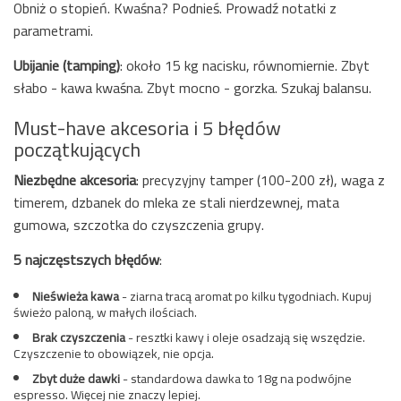
Obniż o stopień. Kwaśna? Podnieś. Prowadź notatki z
parametrami.
Ubijanie (tamping)
: około 15 kg nacisku, równomiernie. Zbyt
słabo - kawa kwaśna. Zbyt mocno - gorzka. Szukaj balansu.
Must-have akcesoria i 5 błędów
początkujących
Niezbędne akcesoria
: precyzyjny tamper (100-200 zł), waga z
timerem, dzbanek do mleka ze stali nierdzewnej, mata
gumowa, szczotka do czyszczenia grupy.
5 najczęstszych błędów
:
Nieświeża kawa
- ziarna tracą aromat po kilku tygodniach. Kupuj
świeżo paloną, w małych ilościach.
Brak czyszczenia
- resztki kawy i oleje osadzają się wszędzie.
Czyszczenie to obowiązek, nie opcja.
Zbyt duże dawki
- standardowa dawka to 18g na podwójne
espresso. Więcej nie znaczy lepiej.