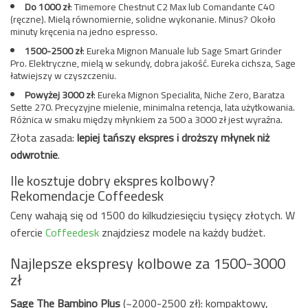
Do 1000 zł
: Timemore Chestnut C2 Max lub Comandante C40
(ręczne). Mielą równomiernie, solidne wykonanie. Minus? Około
minuty kręcenia na jedno espresso.
1500-2500 zł
: Eureka Mignon Manuale lub Sage Smart Grinder
Pro. Elektryczne, mielą w sekundy, dobra jakość. Eureka cichsza, Sage
łatwiejszy w czyszczeniu.
Powyżej 3000 zł
: Eureka Mignon Specialita, Niche Zero, Baratza
Sette 270. Precyzyjne mielenie, minimalna retencja, lata użytkowania.
Różnica w smaku między młynkiem za 500 a 3000 zł jest wyraźna.
Złota zasada:
lepiej tańszy ekspres i droższy młynek niż
odwrotnie
.
Ile kosztuje dobry ekspres kolbowy?
Rekomendacje Coffeedesk
Ceny wahają się od 1500 do kilkudziesięciu tysięcy złotych. W
ofercie
Coffeedesk
znajdziesz modele na każdy budżet.
Najlepsze ekspresy kolbowe za 1500-3000
zł
Sage The Bambino Plus
(~2000-2500 zł): kompaktowy,