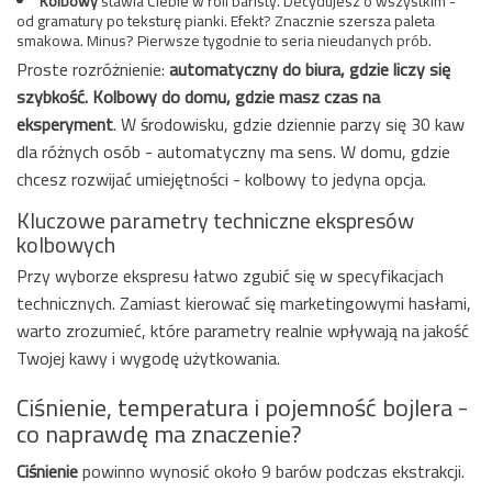
Kolbowy
stawia Ciebie w roli baristy. Decydujesz o wszystkim -
od gramatury po teksturę pianki. Efekt? Znacznie szersza paleta
smakowa. Minus? Pierwsze tygodnie to seria nieudanych prób.
Proste rozróżnienie:
automatyczny do biura, gdzie liczy się
szybkość. Kolbowy do domu, gdzie masz czas na
eksperyment
. W środowisku, gdzie dziennie parzy się 30 kaw
dla różnych osób - automatyczny ma sens. W domu, gdzie
chcesz rozwijać umiejętności - kolbowy to jedyna opcja.
Kluczowe parametry techniczne ekspresów
kolbowych
Przy wyborze ekspresu łatwo zgubić się w specyfikacjach
technicznych. Zamiast kierować się marketingowymi hasłami,
warto zrozumieć, które parametry realnie wpływają na jakość
Twojej kawy i wygodę użytkowania.
Ciśnienie, temperatura i pojemność bojlera -
co naprawdę ma znaczenie?
Ciśnienie
powinno wynosić około 9 barów podczas ekstrakcji.