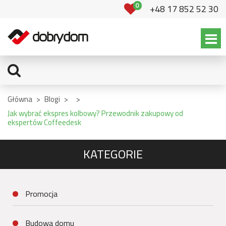
0
+48 17 852 52 30
Główna
>
Blogi
>
>
Jak wybrać ekspres kolbowy? Przewodnik zakupowy od
ekspertów Coffeedesk
KATEGORIE
Promocja
Budowa domu