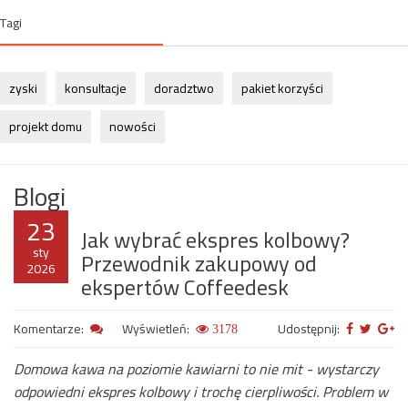
Tagi
zyski
konsultacje
doradztwo
pakiet korzyści
projekt domu
nowości
Blogi
23
Jak wybrać ekspres kolbowy?
sty
Przewodnik zakupowy od
2026
ekspertów Coffeedesk
Komentarze:
Wyświetleń:
Udostępnij:
3178
Domowa kawa na poziomie kawiarni to nie mit - wystarczy
odpowiedni ekspres kolbowy i trochę cierpliwości. Problem w