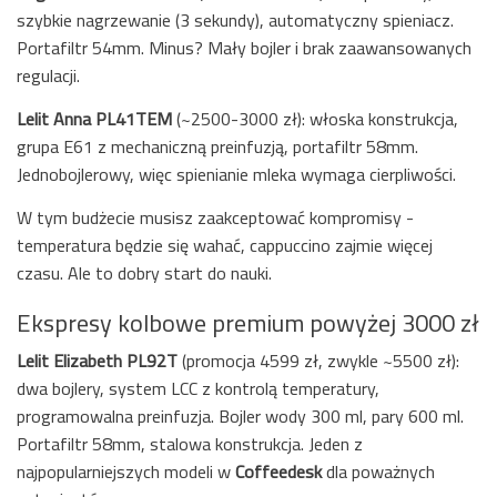
szybkie nagrzewanie (3 sekundy), automatyczny spieniacz.
Portafiltr 54mm. Minus? Mały bojler i brak zaawansowanych
regulacji.
Lelit Anna PL41TEM
(~2500-3000 zł): włoska konstrukcja,
grupa E61 z mechaniczną preinfuzją, portafiltr 58mm.
Jednobojlerowy, więc spienianie mleka wymaga cierpliwości.
W tym budżecie musisz zaakceptować kompromisy -
temperatura będzie się wahać, cappuccino zajmie więcej
czasu. Ale to dobry start do nauki.
Ekspresy kolbowe premium powyżej 3000 zł
Lelit Elizabeth PL92T
(promocja 4599 zł, zwykle ~5500 zł):
dwa bojlery, system LCC z kontrolą temperatury,
programowalna preinfuzja. Bojler wody 300 ml, pary 600 ml.
Portafiltr 58mm, stalowa konstrukcja. Jeden z
najpopularniejszych modeli w
Coffeedesk
dla poważnych