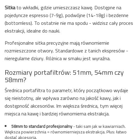
Sitka
to wkładki, gdzie umieszczasz kawę. Dostępne na
pojedyncze espresso (7-9g), podwójne (14-18g) i bezdenne
(bottomless). To ostatnie nie ma spodu - widzisz cały proces
ekstrakcji, idealne do nauki.
Profesjonalne sitka precyzyjne mają równomiernie
rozmieszczone otwory. Standardowe z tanich ekspresów -
nieregularne dziury. Różnica w smaku jest wyraźna.
Rozmiary portafiltrów: 51mm, 54mm czy
58mm?
Średnica portafiltra to parametr, który początkowo wydaje
się nieistotny, ale wpływa zarówno na jakość kawy, jak i
dostępność akcesoriów. Im większa średnica, tym więcej
miejsca na kawę i bardziej równomierna ekstrakcja.
58mm to standard profesjonalny
- taki sam jak w kawiarniach.
Większa powierzchnia = równomierniejsza ekstrakcja. Plus: łatwo
dostać akcesoria.