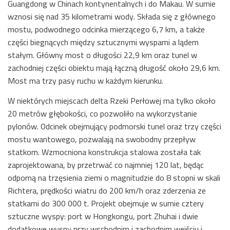
Guangdong w Chinach kontynentalnych i do Makau. W sumie
wznosi się nad 35 kilometrami wody. Składa się z głównego
mostu, podwodnego odcinka mierzącego 6,7 km, a także
części biegnących między sztucznymi wyspami a lądem
stałym. Główny most o długości 22,9 km oraz tunel w
zachodniej części obiektu mają łączną długość około 29,6 km.
Most ma trzy pasy ruchu w każdym kierunku.
W niektórych miejscach delta Rzeki Perłowej ma tylko około
20 metrów głębokości, co pozwoliło na wykorzystanie
pylonów. Odcinek obejmujący podmorski tunel oraz trzy części
mostu wantowego, pozwalają na swobodny przepływ
statkom. Wzmocniona konstrukcja stalowa została tak
zaprojektowana, by przetrwać co najmniej 120 lat, będąc
odporną na trzęsienia ziemi o magnitudzie do 8 stopni w skali
Richtera, prędkości wiatru do 200 km/h oraz zderzenia ze
statkami do 300 000 t. Projekt obejmuje w sumie cztery
sztuczne wyspy: port w Hongkongu, port Zhuhai i dwie
dodatkowe wyspy przy wschodnim i zachodnim wejściu i