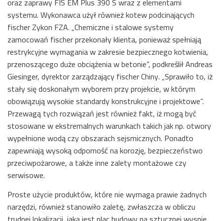
oraz zaprawy FIS EM Plus 390 S wraz z elementami
systemu. Wykonawca użył również kotew podcinających
fischer Zykon FZA. „Chemiczne i stalowe systemy
zamocowań fischer przekonały klienta, ponieważ spełniają
restrykcyjne wymagania w zakresie bezpiecznego kotwienia,
przenoszącego duże obciążenia w betonie”, podkreślił Andreas
Giesinger, dyrektor zarządzający fischer Chiny. „Sprawiło to, iż
stały się doskonałym wyborem przy projekcie, w którym
obowiązują wysokie standardy konstrukcyjne i projektowe”.
Przewagą tych rozwiązań jest również fakt, iż mogą być
stosowane w ekstremalnych warunkach takich jak np. otwory
wypełnione wodą czy obszarach sejsmicznych. Ponadto
zapewniają wysoką odporność na korozję, bezpieczeństwo
przeciwpożarowe, a także inne zalety montażowe czy
serwisowe.
Proste użycie produktów, które nie wymaga prawie żadnych
narzędzi, również stanowiło zaletę, zwłaszcza w obliczu
trudnej lokalizacji, jaką jest plac budowy na sztucznej wyspie.