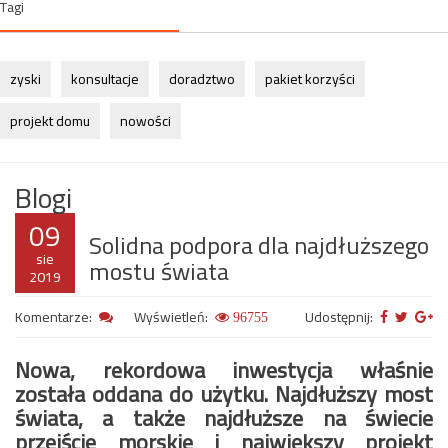
Tagi
zyski
konsultacje
doradztwo
pakiet korzyści
projekt domu
nowości
Blogi
09
Solidna podpora dla najdłuższego
sie
mostu świata
2019
Komentarze:
Wyświetleń:
Udostępnij:
96755
Nowa, rekordowa inwestycja właśnie
została oddana do użytku. Najdłuższy most
świata, a także najdłuższe na świecie
przejście morskie i największy projekt