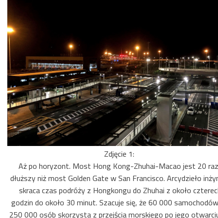
Zdjęcie 1:
Aż po horyzont. Most Hong Kong-Zhuhai-Macao jest 20 ra
dłuższy niż most Golden Gate w San Francisco. Arcydzieło inżyni
skraca czas podróży z Hongkongu do Zhuhai z około czterec
godzin do około 30 minut. Szacuje się, że 60 000 samochodów
250 000 osób skorzysta z przejścia morskiego po jego otwarciu