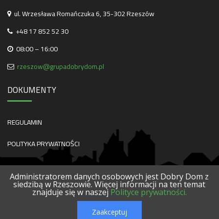
ul. Wrzesława Romańczuka 6, 35-302 Rzeszów
+48 17 852 52 30
08:00 – 16:00
rzeszow@grupadobrydom.pl
DOKUMENTY
REGULAMIN
POLITYKA PRYWATNOŚCI
Administratorem danych osobowych jest Dobry Dom z
siedzibą w Rzeszowie. Więcej informacji na ten temat
znajduje się w naszej
Polityce prywatności.
O NAS
KONTAKT
SERWISY
POLECANE FIRMY
PROJEKTY
Zaakceptuj