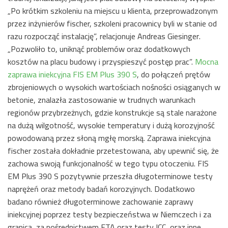
„Po krótkim szkoleniu na miejscu u klienta, przeprowadzonym
przez inżynierów fischer, szkoleni pracownicy byli w stanie od
razu rozpocząć instalację”, relacjonuje Andreas Giesinger.
„Pozwoliło to, uniknąć problemów oraz dodatkowych
kosztów na placu budowy i przyspieszyć postęp prac”.
Mocna
zaprawa iniekcyjna FIS EM Plus 390 S
, do połączeń prętów
zbrojeniowych o wysokich wartościach nośności osiąganych w
betonie, znalazła zastosowanie w trudnych warunkach
regionów przybrzeżnych, gdzie konstrukcje są stale narażone
na dużą wilgotność, wysokie temperatury i dużą korozyjność
powodowaną przez słoną mgłę morską. Zaprawa iniekcyjna
fischer została dokładnie przetestowana, aby upewnić się, że
zachowa swoją funkcjonalność w tego typu otoczeniu. FIS
EM Plus 390 S pozytywnie przeszła długoterminowe testy
naprężeń oraz metody badań korozyjnych. Dodatkowo
badano również długoterminowe zachowanie zaprawy
iniekcyjnej poprzez testy bezpieczeństwa w Niemczech i za
granicą, za pośrednictwem ETA oraz testy ICC, oraz inne