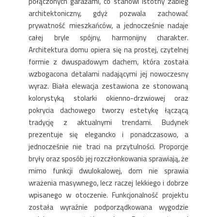
połączonych garażami, co stanowi istotny zabieg
architektoniczny, gdyż pozwala zachować
prywatność mieszkańców, a jednocześnie nadaje
całej bryle spójny, harmonijny charakter.
Architektura domu opiera się na prostej, czytelnej
formie z dwuspadowym dachem, która została
wzbogacona detalami nadającymi jej nowoczesny
wyraz. Biała elewacja zestawiona ze stonowaną
kolorystyką stolarki okienno-drzwiowej oraz
pokrycia dachowego tworzy estetykę łączącą
tradycję z aktualnymi trendami. Budynek
prezentuje się elegancko i ponadczasowo, a
jednocześnie nie traci na przytulności. Proporcje
bryły oraz sposób jej rozczłonkowania sprawiają, że
mimo funkcji dwulokalowej, dom nie sprawia
wrażenia masywnego, lecz raczej lekkiego i dobrze
wpisanego w otoczenie. Funkcjonalność projektu
została wyraźnie podporządkowana wygodzie