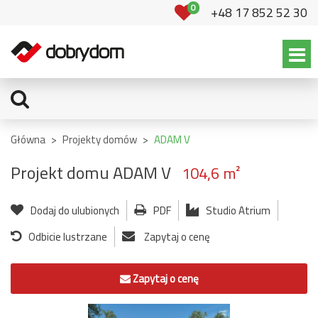
0
+48 17 852 52 30
Główna
>
Projekty domów
>
ADAM V
Projekt domu ADAM V
104,6 m²
Dodaj do ulubionych
PDF
Studio Atrium
Odbicie lustrzane
Zapytaj o cenę
Zapytaj o cenę