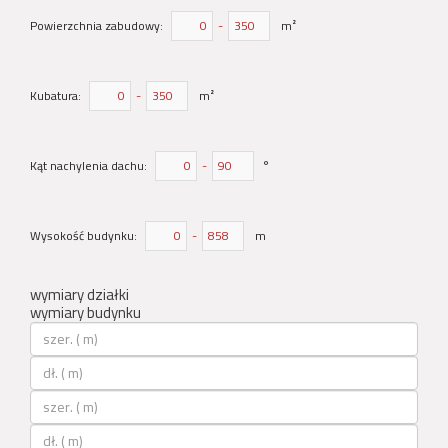
Powierzchnia zabudowy:
-
m²
Kubatura:
-
m²
Kąt nachylenia dachu:
-
°
Wysokość budynku:
-
m
wymiary działki
wymiary budynku