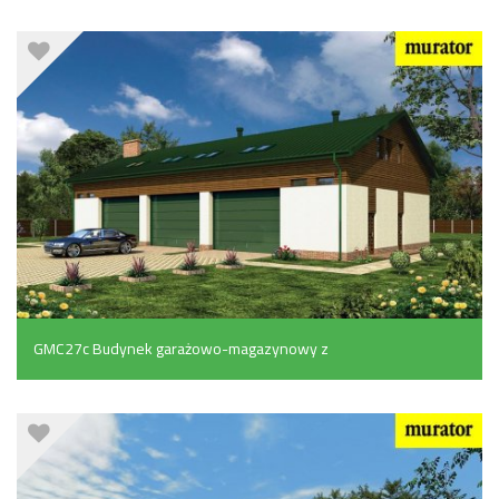
poddaszem mieszkalno-gospodarczym (445.5 m²)
GMC27c Budynek garażowo-magazynowy z
poddaszem użytkowym (452.1 m²)