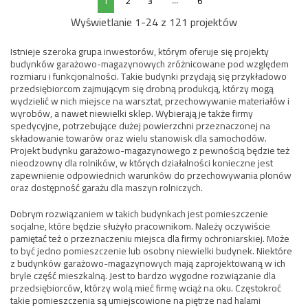
...
1
2
3
6
Wyświetlanie 1-24 z 121 projektów
Istnieje szeroka grupa inwestorów, którym oferuje się projekty
budynków garażowo-magazynowych zróżnicowane pod względem
rozmiaru i funkcjonalności. Takie budynki przydają się przykładowo
przedsiębiorcom zajmującym się drobną produkcją, którzy mogą
wydzielić w nich miejsce na warsztat, przechowywanie materiałów i
wyrobów, a nawet niewielki sklep. Wybierają je także firmy
spedycyjne, potrzebujące dużej powierzchni przeznaczonej na
składowanie towarów oraz wielu stanowisk dla samochodów.
Projekt budynku garażowo-magazynowego z pewnością będzie też
nieodzowny dla rolników, w których działalności konieczne jest
zapewnienie odpowiednich warunków do przechowywania plonów
oraz dostępność garażu dla maszyn rolniczych.
Dobrym rozwiązaniem w takich budynkach jest pomieszczenie
socjalne, które będzie służyło pracownikom. Należy oczywiście
pamiętać też o przeznaczeniu miejsca dla firmy ochroniarskiej. Może
to być jedno pomieszczenie lub osobny niewielki budynek. Niektóre
z budynków garażowo-magazynowych mają zaprojektowaną w ich
bryle część mieszkalną. Jest to bardzo wygodne rozwiązanie dla
przedsiębiorców, którzy wolą mieć firmę wciąż na oku. Częstokroć
takie pomieszczenia są umiejscowione na piętrze nad halami