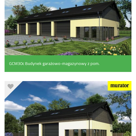
GCM30c Budynek garażowo-magazynowy z pom.
pomocniczymi i poddaszem użytkowym (558.8 m²)