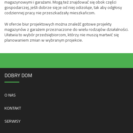
magazynowymi i garażami. Mogą też znajdować się obok części
gospodarczej, jeśli dobrze się je od niej odizoluje, tak aby odgłosy
codziennej pracy nie przeszkadzały mieszkańcom.
W ofercie biur projektowych można znaleźć gotowe projekty
magazynów z garażem przeznaczone do wielu rodzajów działalności.
Ułatwia to wybór przedsiębiorcom, którzy nie muszą martwić się
planowaniem zmian w wybranym projekcie.
DOBRY DOM
O NAS
KONTAKT
SERWISY