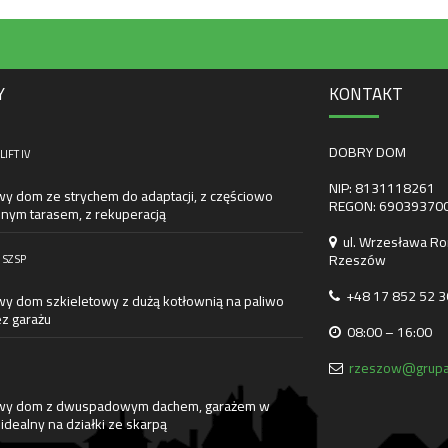
Y
KONTAKT
DOBRY DOM
IFT IV
NIP: 8131118261
wy dom ze strychem do adaptacji, z częściowo
REGON: 69039370
nym tarasem, z rekuperacją
ul. Wrzesława Ro
Rzeszów
 SZ SP
+48 17 852 52 3
wy dom szkieletowy z dużą kotłownią na paliwo
ez garażu
08:00 – 16:00
rzeszow@grupa
wy dom z dwuspadowym dachem, garażem w
 idealny na działki ze skarpą