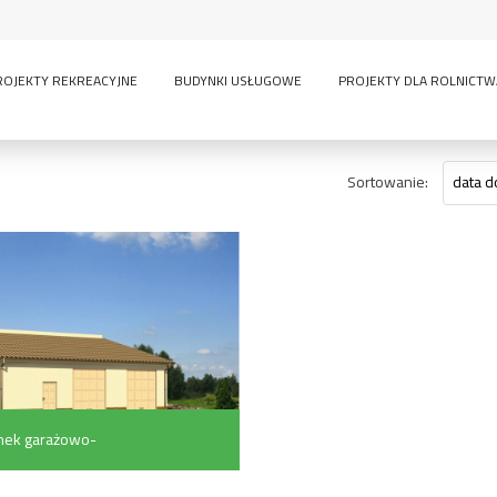
ROJEKTY REKREACYJNE
BUDYNKI USŁUGOWE
PROJEKTY DLA ROLNICTW
Sortowanie:
data d
ek garażowo-
(101.5 m²)