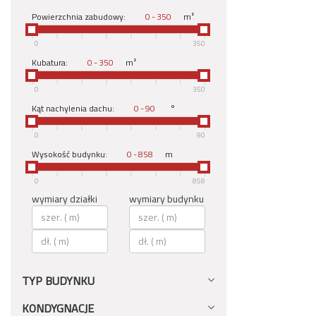
Powierzchnia zabudowy:
-
m²
0
350
Kubatura:
-
m²
0
350
Kąt nachylenia dachu:
-
°
0
90
Wysokość budynku:
-
m
0
858
wymiary działki
wymiary budynku
TYP BUDYNKU
KONDYGNACJE