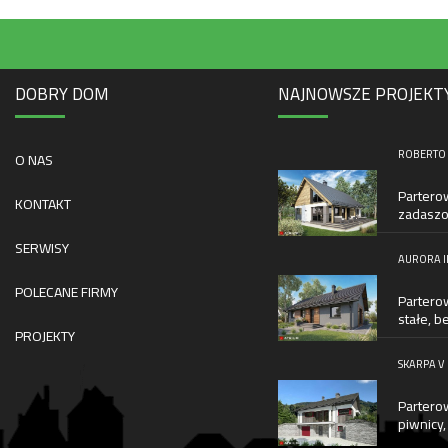
DOBRY DOM
NAJNOWSZE PROJEKT
ROBERTO L
O NAS
Partero
KONTAKT
zadaszo
SERWISY
AURORA II
POLECANE FIRMY
Partero
stałe, b
PROJEKTY
SKARPA V
Partero
piwnicy,