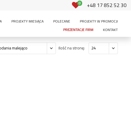
0
+48 17 852 52 30
A
PROJEKTY MIESIĄCA
POLECANE
PROJEKTY W PROMOCJI
PREZENTACJE FIRM
KONTAKT
Ilość na stronę:
odania malejąco
24