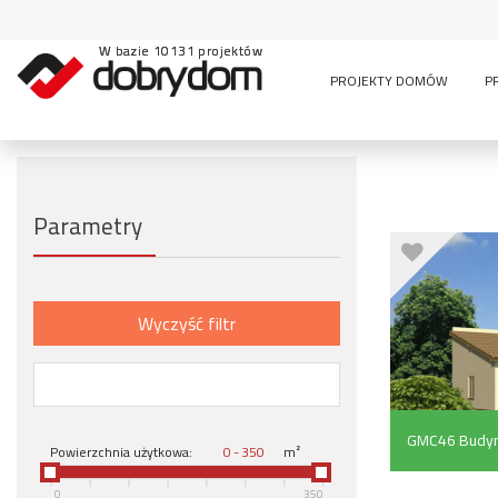
W bazie 10131 projektów
PROJEKTY DOMÓW
P
Parametry
Wyczyść filtr
GMC46 Budyn
Powierzchnia użytkowa:
-
m²
magazynowy 
0
350