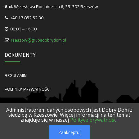
ul. Wrzesława Romańczuka 6, 35-302 Rzeszów
+48 17 852 52 30
08:00 – 16:00
rzeszow@grupadobrydom.pl
DOKUMENTY
REGULAMIN
POLITYKA PRYWATNOŚCI
Administratorem danych osobowych jest Dobry Dom z
siedzibą w Rzeszowie. Więcej informacji na ten temat
znajduje się w naszej
Polityce prywatności.
O NAS
KONTAKT
SERWISY
POLECANE FIRMY
PROJEKTY
Zaakceptuj
© 2026 DOBRY DOM. WSZELKIE PRAWA ZASTRZEŻONE.