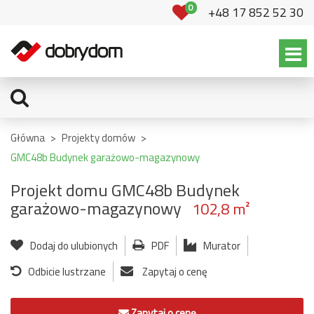
0
+48 17 852 52 30
Główna
>
Projekty domów
>
GMC48b Budynek garażowo-magazynowy
Projekt domu GMC48b Budynek
garażowo-magazynowy
102,8 m²
Dodaj do ulubionych
PDF
Murator
Odbicie lustrzane
Zapytaj o cenę
Zapytaj o cenę