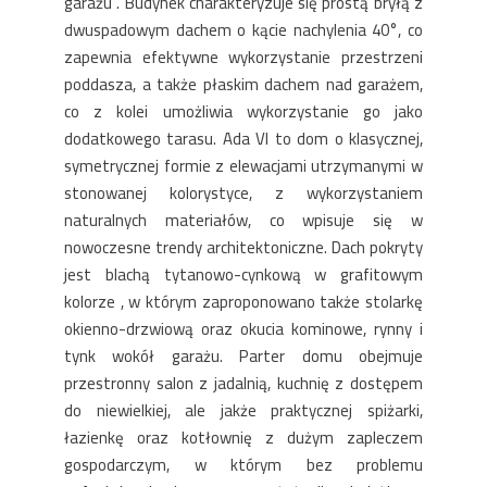
garażu . Budynek charakteryzuje się prostą bryłą z
dwuspadowym dachem o kącie nachylenia 40°, co
zapewnia efektywne wykorzystanie przestrzeni
poddasza, a także płaskim dachem nad garażem,
co z kolei umożliwia wykorzystanie go jako
dodatkowego tarasu. Ada VI to dom o klasycznej,
symetrycznej formie z elewacjami utrzymanymi w
stonowanej kolorystyce, z wykorzystaniem
naturalnych materiałów, co wpisuje się w
nowoczesne trendy architektoniczne. Dach pokryty
jest blachą tytanowo-cynkową w grafitowym
kolorze , w którym zaproponowano także stolarkę
okienno-drzwiową oraz okucia kominowe, rynny i
tynk wokół garażu. Parter domu obejmuje
przestronny salon z jadalnią, kuchnię z dostępem
do niewielkiej, ale jakże praktycznej spiżarki,
łazienkę oraz kotłownię z dużym zapleczem
gospodarczym, w którym bez problemu