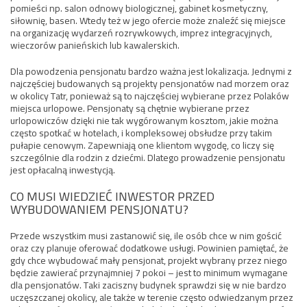
pomieści np. salon odnowy biologicznej, gabinet kosmetyczny,
siłownię, basen. Wtedy też w jego ofercie może znaleźć się miejsce
na organizację wydarzeń rozrywkowych, imprez integracyjnych,
wieczorów panieńskich lub kawalerskich.
Dla powodzenia pensjonatu bardzo ważna jest lokalizacja. Jednymi z
najczęściej budowanych są projekty pensjonatów nad morzem oraz
w okolicy Tatr, ponieważ są to najczęściej wybierane przez Polaków
miejsca urlopowe. Pensjonaty są chętnie wybierane przez
urlopowiczów dzięki nie tak wygórowanym kosztom, jakie można
często spotkać w hotelach, i kompleksowej obsłudze przy takim
pułapie cenowym. Zapewniają one klientom wygodę, co liczy się
szczególnie dla rodzin z dziećmi. Dlatego prowadzenie pensjonatu
jest opłacalną inwestycją.
CO MUSI WIEDZIEĆ INWESTOR PRZED
WYBUDOWANIEM PENSJONATU?
Przede wszystkim musi zastanowić się, ile osób chce w nim gościć
oraz czy planuje oferować dodatkowe usługi. Powinien pamiętać, że
gdy chce wybudować mały pensjonat, projekt wybrany przez niego
będzie zawierać przynajmniej 7 pokoi – jest to minimum wymagane
dla pensjonatów. Taki zaciszny budynek sprawdzi się w nie bardzo
uczęszczanej okolicy, ale także w terenie często odwiedzanym przez