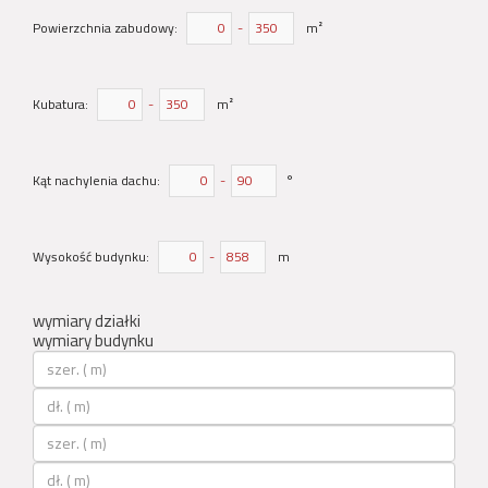
Powierzchnia zabudowy:
-
m²
Kubatura:
-
m²
Kąt nachylenia dachu:
-
°
Wysokość budynku:
-
m
wymiary działki
wymiary budynku