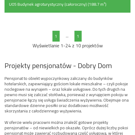
U05 Budynek agroturystyczny (całoroczny) (188.7 m²)
...
1
1
Wyświetlanie 1-24 z 10 projektów
Projekty pensjonatów - Dobry Dom
Pensjonat to obiekt wypoczynkowy zaliczany do budynków
hotelarskich, zapewniający gościom lokale mieszkalne – czyli pokoje
noclegowe na wynajem – oraz lokale usługowe. Do tych drugich na
pewno musi się zaliczać stołówka, ponieważ z wynajęciem pokoju w
pensjonacie łączy się usługa świadczenia wyżywienia. Obejmuje ona
standardowe dzienne posiłki oraz dodatkowo możliwość
skorzystania z całodziennego wyżywienia.
W ofercie wielu pracowni można znaleźć gotowe projekty
pensjonatów – od niewielkich po okazałe. Oprócz dużej liczby pokoi
pensjonat może zawierać rozbudowaną część usługową, w której