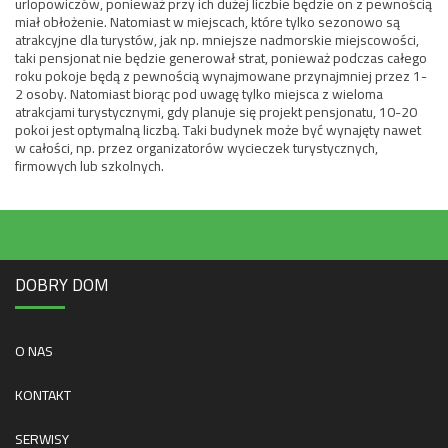
urlopowiczów, ponieważ przy ich dużej liczbie będzie on z pewnością
miał obłożenie. Natomiast w miejscach, które tylko sezonowo są
atrakcyjne dla turystów, jak np. mniejsze nadmorskie miejscowości,
taki pensjonat nie będzie generował strat, ponieważ podczas całego
roku pokoje będą z pewnością wynajmowane przynajmniej przez 1-
2 osoby. Natomiast biorąc pod uwagę tylko miejsca z wieloma
atrakcjami turystycznymi, gdy planuje się projekt pensjonatu, 10-20
pokoi jest optymalną liczbą. Taki budynek może być wynajęty nawet
w całości, np. przez organizatorów wycieczek turystycznych,
firmowych lub szkolnych.
DOBRY DOM
O NAS
KONTAKT
SERWISY