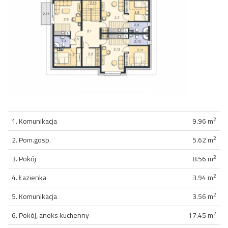
2
1. Komunikacja
9.96 m
2
2. Pom.gosp.
5.62 m
2
3. Pokój
8.56 m
2
4. Łazienka
3.94 m
2
5. Komunikacja
3.56 m
2
6. Pokój, aneks kuchenny
17.45 m