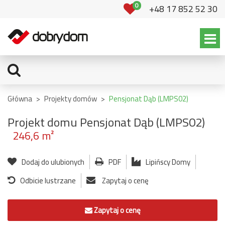
0
+48 17 852 52 30
Główna
>
Projekty domów
>
Pensjonat Dąb (LMPS02)
Projekt domu Pensjonat Dąb (LMPS02)
246,6 m²
Dodaj do ulubionych
PDF
Lipińscy Domy
Odbicie lustrzane
Zapytaj o cenę
Zapytaj o cenę