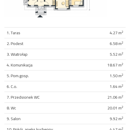
2
1. Taras
4.27 m
2
2. Podest
6.58 m
2
3. Wiatrołap
5.52 m
2
4. Komunikacja
18.67 m
2
5. Pom.gosp.
1.50 m
2
6. C.o.
1.64 m
2
7. Przedsionek WC
21.06 m
2
8. Wc
20.01 m
2
9. Salon
9.92 m
2
10. Pokój, aneks kuchenny
4.47 m