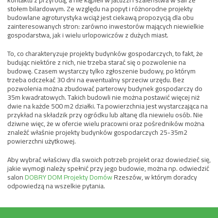
kontaktu z przyrodą, a nie kąpieli w jacuzzi i szaleństwa w sali ze
stołem bilardowym. Ze względu na popyt i różnorodne projekty
budowlane agroturystyka wciąż jest ciekawą propozycją dla obu
zainteresowanych stron: zarówno inwestorów mających niewielkie
gospodarstwa, jak i wielu urlopowiczów z dużych miast.
To, co charakteryzuje projekty budynków gospodarczych, to fakt, że
budując niektóre z nich, nie trzeba starać się o pozwolenie na
budowę. Czasem wystarczy tylko zgłoszenie budowy, po którym
trzeba odczekać 30 dni na ewentualny sprzeciw urzędu. Bez
pozwolenia można zbudować parterowy budynek gospodarczy do
35m kwadratowych. Takich budowli nie można postawić więcej niż
dwie na każde 500 m2 działki. Ta powierzchnia jest wystarczająca na
przykład na składzik przy ogródku lub altanę dla niewielu osób. Nie
dziwne więc, że w ofercie wielu pracowni oraz pośredników można
znaleźć właśnie projekty budynków gospodarczych 25-35m2
powierzchni użytkowej.
Aby wybrać właściwy dla swoich potrzeb projekt oraz dowiedzieć się,
jakie wymogi należy spełnić przy jego budowie, można np. odwiedzić
salon
DOBRY DOM Projekty Domów
Rzeszów, w którym doradcy
odpowiedzą na wszelkie pytania.