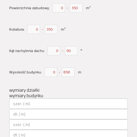
Powierzchnia zabudowy:
-
m²
Kubatura:
-
m²
Kąt nachylenia dachu:
-
°
Wysokość budynku:
-
m
wymiary działki
wymiary budynku