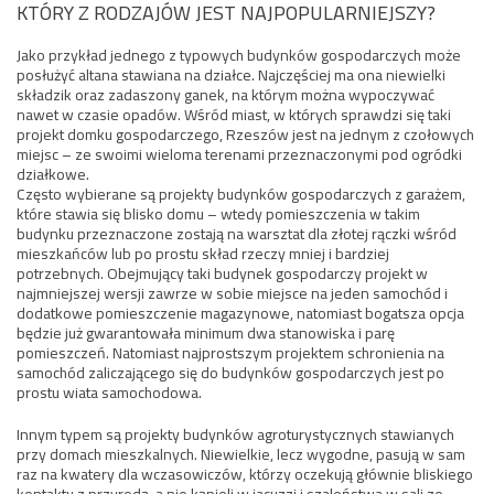
KTÓRY Z RODZAJÓW JEST NAJPOPULARNIEJSZY?
Jako przykład jednego z typowych budynków gospodarczych może
posłużyć altana stawiana na działce. Najczęściej ma ona niewielki
składzik oraz zadaszony ganek, na którym można wypoczywać
nawet w czasie opadów. Wśród miast, w których sprawdzi się taki
projekt domku gospodarczego, Rzeszów jest na jednym z czołowych
miejsc – ze swoimi wieloma terenami przeznaczonymi pod ogródki
działkowe.
Często wybierane są projekty budynków gospodarczych z garażem,
które stawia się blisko domu – wtedy pomieszczenia w takim
budynku przeznaczone zostają na warsztat dla złotej rączki wśród
mieszkańców lub po prostu skład rzeczy mniej i bardziej
potrzebnych. Obejmujący taki budynek gospodarczy projekt w
najmniejszej wersji zawrze w sobie miejsce na jeden samochód i
dodatkowe pomieszczenie magazynowe, natomiast bogatsza opcja
będzie już gwarantowała minimum dwa stanowiska i parę
pomieszczeń. Natomiast najprostszym projektem schronienia na
samochód zaliczającego się do budynków gospodarczych jest po
prostu wiata samochodowa.
Innym typem są projekty budynków agroturystycznych stawianych
przy domach mieszkalnych. Niewielkie, lecz wygodne, pasują w sam
raz na kwatery dla wczasowiczów, którzy oczekują głównie bliskiego