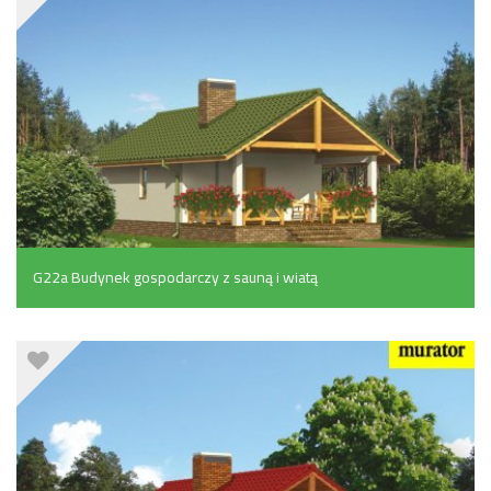
G22a Budynek gospodarczy z sauną i wiatą
rekreacyjną (podpiwniczony) (69.3 m²)