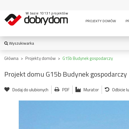
W bazie 10131 projektów
PROJEKTY DOMÓW
P
Wyszukiwarka
WYSZUKIWARKA
Główna
>
Projekty domów
>
G15b Budynek gospodarczy
Projekt domu G15b Budynek gospodarczy
TYPY BUDYNKU:
Dodaj do ulubionych
PDF
Murator
Odbicie l
jednorodzinny
altana
bud. socja
dom z czę
dwurodzinny
garaż
usługową
garaż z częścią
wielomieszkaniowy
mieszkalną
usługowe
letniskowy
stajnia
wiata
pensjonaty,
bud.
garażowo
zajazdy i inne
gospodarczy
magazyn