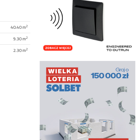
2
40.40 m
2
9.30 m
2
2.30 m