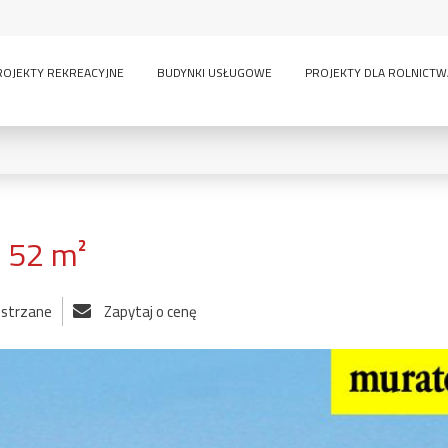
ROJEKTY REKREACYJNE
BUDYNKI USŁUGOWE
PROJEKTY DLA ROLNICTW
52 m²
0
KONDYGNACJE:
ustrzane
Zapytaj o cenę
lny
inwentarskie
parterowy
pi
ścią
sauna
wielokondygnacyjny
GARAŻE:
bez garażu
1-
-
owe