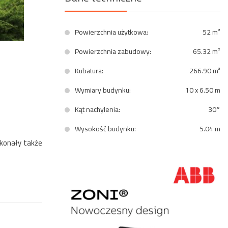
Powierzchnia użytkowa:
52 m²
Powierzchnia zabudowy:
65.32 m²
Kubatura:
266.90 m³
Wymiary budynku:
10 x 6.50 m
Kąt nachylenia:
30°
Wysokość budynku:
5.04 m
skonały także