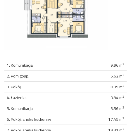
2
1. Komunikacja
9.96 m
2
2. Pom.gosp.
5.62 m
2
3. Pokój
8.39 m
2
4. Łazienka
3.94 m
2
5. Komunikacja
3.56 m
2
6. Pokój, aneks kuchenny
17.45 m
2
7. Pokój, aneks kuchenny
18.31 m