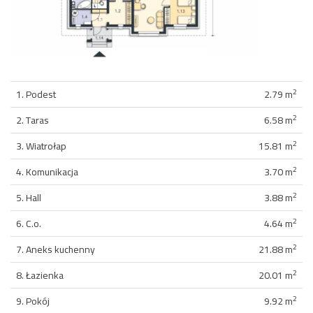
2
1. Podest
2.79 m
2
2. Taras
6.58 m
2
3. Wiatrołap
15.81 m
2
4. Komunikacja
3.70 m
2
5. Hall
3.88 m
2
6. C.o.
4.64 m
2
7. Aneks kuchenny
21.88 m
2
8. Łazienka
20.01 m
2
9. Pokój
9.92 m