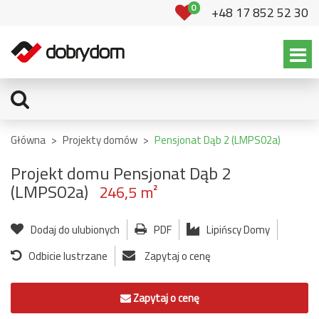
0
+48 17 852 52 30
Główna
>
Projekty domów
>
Pensjonat Dąb 2 (LMPS02a)
Projekt domu Pensjonat Dąb 2
(LMPS02a)
246,5 m²
Dodaj do ulubionych
PDF
Lipińscy Domy
Odbicie lustrzane
Zapytaj o cenę
Zapytaj o cenę