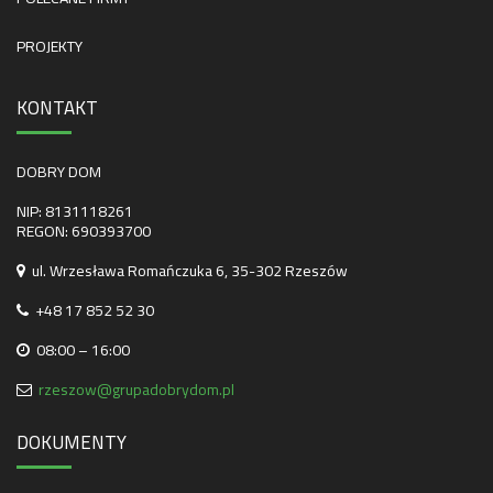
PROJEKTY
KONTAKT
DOBRY DOM
NIP: 8131118261
REGON: 690393700
ul. Wrzesława Romańczuka 6, 35-302 Rzeszów
+48 17 852 52 30
08:00 – 16:00
rzeszow@grupadobrydom.pl
DOKUMENTY