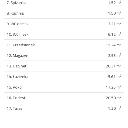
2
7. Spiżarnia
1.52 m
2
8. Kuchnia
1.50 m
2
9. WC damski
3.21 m
2
10. WC męski
6.12 m
2
11. Przedsionek
11.24 m
2
12. Magazyn
2.93 m
2
13. Gabinet
20.31 m
2
14. Łazienka
5.61 m
2
15. Pokój
17.26 m
2
16. Podest
20.58 m
2
17. Taras
1.20 m