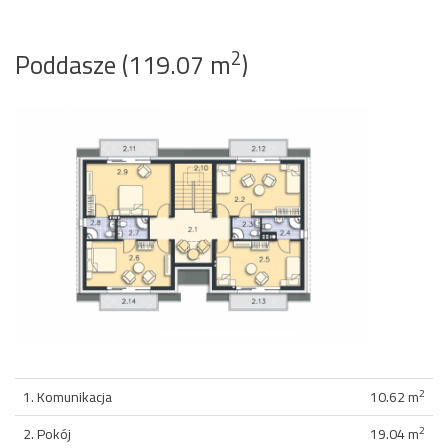
2
Poddasze (119.07 m
)
2
1. Komunikacja
10.62 m
2
2. Pokój
19.04 m