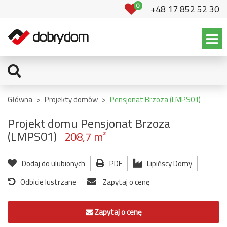
0
+48 17 852 52 30
Główna
>
Projekty domów
>
Pensjonat Brzoza (LMPS01)
Projekt domu Pensjonat Brzoza
(LMPS01)
208,7 m²
Dodaj do ulubionych
PDF
Lipińscy Domy
Odbicie lustrzane
Zapytaj o cenę
Zapytaj o cenę