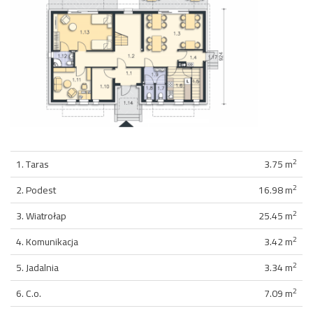
2
1. Taras
3.75 m
2
2. Podest
16.98 m
2
3. Wiatrołap
25.45 m
2
4. Komunikacja
3.42 m
2
5. Jadalnia
3.34 m
2
6. C.o.
7.09 m