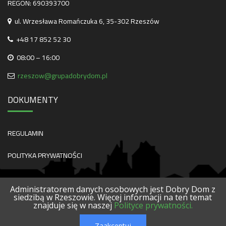
REGON: 690393700
ul. Wrzesława Romańczuka 6, 35-302 Rzeszów
+48 17 852 52 30
08:00 – 16:00
rzeszow@grupadobrydom.pl
DOKUMENTY
REGULAMIN
POLITYKA PRYWATNOŚCI
Administratorem danych osobowych jest Dobry Dom z
siedzibą w Rzeszowie. Więcej informacji na ten temat
znajduje się w naszej
Polityce prywatności.
O NAS
KONTAKT
SERWISY
POLECANE FIRMY
PROJEKTY
Zaakceptuj