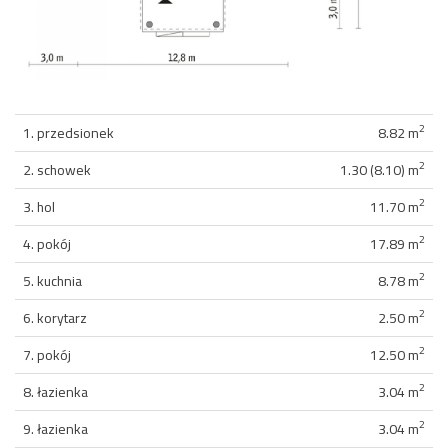
2
1. przedsionek
8.82 m
2
2. schowek
1.30 (8.10) m
2
3. hol
11.70 m
2
4. pokój
17.89 m
2
5. kuchnia
8.78 m
2
6. korytarz
2.50 m
2
7. pokój
12.50 m
2
8. łazienka
3.04 m
2
9. łazienka
3.04 m