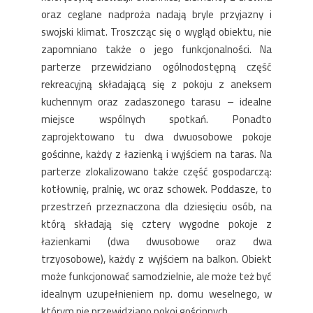
oraz ceglane nadproża nadają bryle przyjazny i
swojski klimat. Troszcząc się o wygląd obiektu, nie
zapomniano także o jego funkcjonalności. Na
parterze przewidziano ogólnodostępną część
rekreacyjną składającą się z pokoju z aneksem
kuchennym oraz zadaszonego tarasu – idealne
miejsce wspólnych spotkań. Ponadto
zaprojektowano tu dwa dwuosobowe pokoje
gościnne, każdy z łazienką i wyjściem na taras. Na
parterze zlokalizowano także część gospodarczą:
kotłownię, pralnię, wc oraz schowek. Poddasze, to
przestrzeń przeznaczona dla dziesięciu osób, na
którą składają się cztery wygodne pokoje z
łazienkami (dwa dwusobowe oraz dwa
trzyosobowe), każdy z wyjściem na balkon. Obiekt
może funkcjonować samodzielnie, ale może też być
idealnym uzupełnieniem np. domu weselnego, w
którym nie przewidziano pokoi gościnnych.