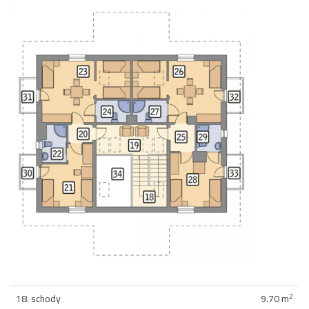
2
18. schody
9.70 m