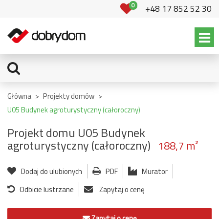
0
+48 17 852 52 30
Główna
>
Projekty domów
>
U05 Budynek agroturystyczny (całoroczny)
Projekt domu U05 Budynek
agroturystyczny (całoroczny)
188,7 m²
Dodaj do ulubionych
PDF
Murator
Odbicie lustrzane
Zapytaj o cenę
Zapytaj o cenę