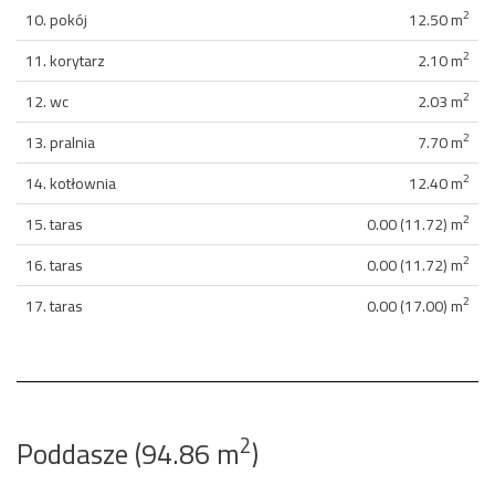
2
10. pokój
12.50 m
2
11. korytarz
2.10 m
2
12. wc
2.03 m
2
13. pralnia
7.70 m
2
14. kotłownia
12.40 m
2
15. taras
0.00 (11.72) m
2
16. taras
0.00 (11.72) m
2
17. taras
0.00 (17.00) m
2
Poddasze (94.86 m
)