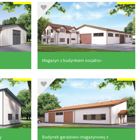
)
Magazyn z budynkiem socjalno-
biurowym (664.5 m²)
y
Budynek garażowo-magazynowy z