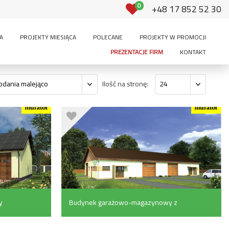
0
+48 17 852 52 30
A
PROJEKTY MIESIĄCA
POLECANE
PROJEKTY W PROMOCJI
PREZENTACJE FIRM
KONTAKT
Ilość na stronę:
odania malejąco
24
y
Budynek garażowo-magazynowy z
pom. pomocniczymi (405 m²)