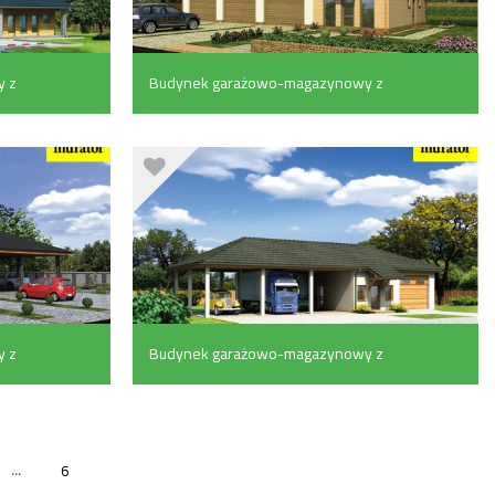
 z
Budynek garażowo-magazynowy z
pom. pomocniczymi (162 m²)
 z
Budynek garażowo-magazynowy z
wiatą i pom. pomocniczymi (64.5 m²)
...
6