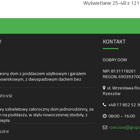
Wyświetlanie 25-48 z 121
Y
KONTAKT
DOBRY DOM
NIP: 8131118261
sny dom z poddaszem użytkowym i garażem
REGON: 69039370
nowiskowym, z dwuspadowym dachem bez
ul. Wrzesława Ro
Rzeszów
TO IV SZ
+48 17 852 52 3
wy szkieletowy całoroczny dom jednorodzinny, ze
m na poddaszu, w stylu nowoczesnej stodoły, z
08:00 – 16:00
iepła
rzeszow@grupa
LUS VI