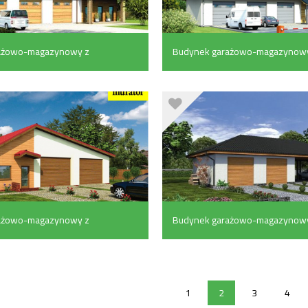
ażowo-magazynowy z
Budynek garażowo-magazynowy
czymi i częścią
pom. pomocniczymi (160.2 m²)
130.6 m²)
ażowo-magazynowy z
Budynek garażowo-magazynowy
czymi (113.7 m²)
wiatą (90.6 m²)
1
2
3
4