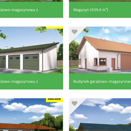
ażowo-magazynowy z
Magazyn (509.6 m²)
czymi (341.7 m²)
ażowo-magazynowy z
Budynek garażowo-magazynowy
cniczą (116.4 m²)
pom. pomocniczymi (113.7 m²)