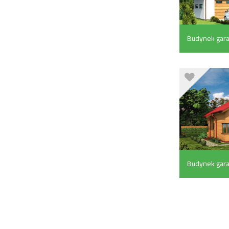
Budynek gar
pom. pomocni
rekreacyjną (
Budynek gar
pom. pomocni