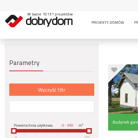
W bazie 10131 projektów
PROJEKTY DOMÓW
P
Parametry
Wyczyść filtr
Budynek gar
Powierzchnia użytkowa:
-
m²
pom. pomocni
0
350