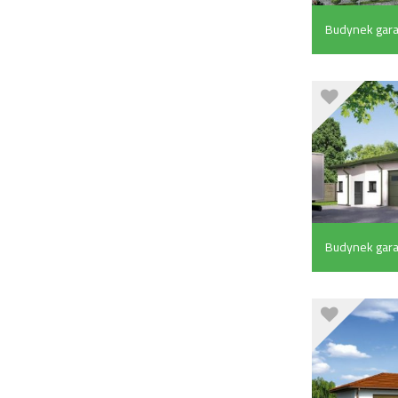
Budynek gar
pom. pomocni
Budynek gar
częścią pomo