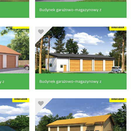
Budynek garażowo-magazynowy z
cześcią mieszkalną (293.5 m²)
 z
Budynek garażowo-magazynowy z
pomieszczeniem gospodarczym
(169.6 m²)