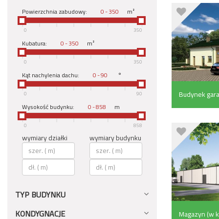
Powierzchnia zabudowy:
-
m²
0
350
Kubatura:
-
m²
0
350
Kąt nachylenia dachu:
-
°
Budynek gar
0
90
Wysokość budynku:
-
m
pom. pomocni
0
858
wymiary działki
wymiary budynku
TYP BUDYNKU
KONDYGNACJE
Magazyn (w ko