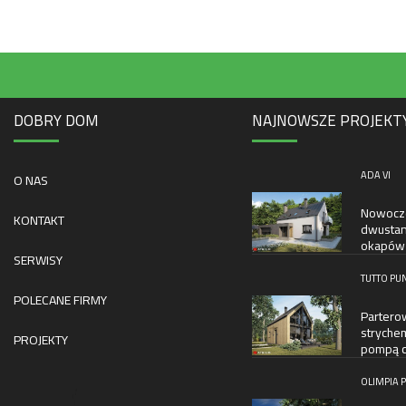
DOBRY DOM
NAJNOWSZE PROJEKT
ADA VI
O NAS
Nowocze
KONTAKT
dwusta
okapów
SERWISY
TUTTO PUN
POLECANE FIRMY
Partero
stryche
PROJEKTY
pompą c
OLIMPIA P