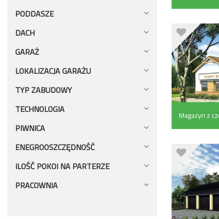
(1926.1 m²)
PODDASZE
DACH
GARAŻ
LOKALIZACJA GARAŻU
TYP ZABUDOWY
TECHNOLOGIA
Magazyn z czę
PIWNICA
ENEGROOSZCZĘDNOŚĆ
ILOŚĆ POKOI NA PARTERZE
PRACOWNIA