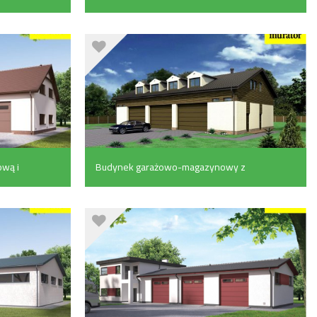
pom. pomocniczymi (200.7 m²)
ową i
Budynek garażowo-magazynowy z
.8
poddaszem gospodarczym (450.2
m²)