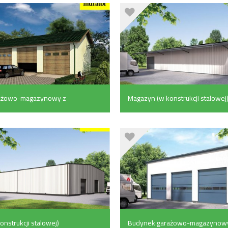
ażowo-magazynowy z
Magazyn (w konstrukcji stalowej
czymi (156.8 m²)
(495.6 m²)
nstrukcji stalowej)
Budynek garażowo-magazynow