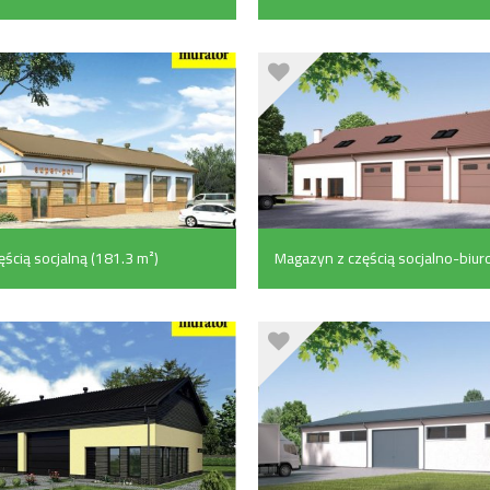
(132.2 m²)
ścią socjalną (181.3 m²)
Magazyn z częścią socjalno-biur
poddaszem gospodarczym (527
m²)