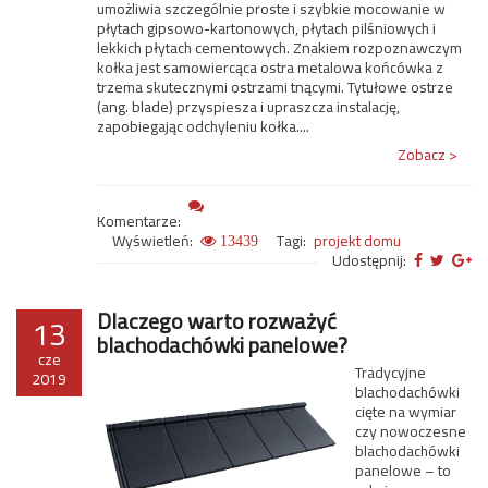
umożliwia szczególnie proste i szybkie mocowanie w
płytach gipsowo-kartonowych, płytach pilśniowych i
lekkich płytach cementowych. Znakiem rozpoznawczym
kołka jest samowiercąca ostra metalowa końcówka z
trzema skutecznymi ostrzami tnącymi. Tytułowe ostrze
(ang. blade) przyspiesza i upraszcza instalację,
zapobiegając odchyleniu kołka....
Zobacz >
Komentarze:
Wyświetleń:
Tagi:
projekt domu
13439
Udostępnij:
Dlaczego warto rozważyć
13
blachodachówki panelowe?
cze
Tradycyjne
2019
blachodachówki
cięte na wymiar
czy nowoczesne
blachodachówki
panelowe – to