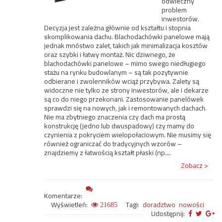
odwieczny
problem
inwestorów.
Decyzja jest zależna głównie od kształtu i stopnia
skomplikowania dachu. Blachodachówki panelowe mają
jednak mnóstwo zalet, takich jak minimalizacja kosztów
oraz szybki i łatwy montaż. Nic dziwnego, że
blachodachówki panelowe – mimo swego niedługiego
stażu na rynku budowlanym – są tak pozytywnie
odbierane i zwolenników wciąż przybywa. Zalety są
widoczne nie tylko ze strony inwestorów, ale i dekarze
są co do niego przekonani. Zastosowanie panelówek
sprawdzi się na nowych, jak i remontowanych dachach.
Nie ma zbytniego znaczenia czy dach ma prostą
konstrukcję (jedno lub dwuspadowy) czy mamy do
czynienia z pokryciem wielopołaciowym. Nie musimy się
również ograniczać do tradycyjnych wzorów –
znajdziemy z łatwością kształt płaski (np....
Zobacz >
Komentarze:
Wyświetleń:
Tagi:
doradztwo
nowości
21685
Udostępnij: