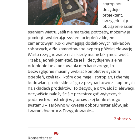
styropianu
decyduje
projektant,
uwzględniając
obciążenie ścian
ssaniem wiatru. Jeśli nie ma takiej potrzeby, możemy je
pominąć, wybierając system ociepleń z klejem
cementowym. Kołki wymagają dodatkowych nakładów
roboczych, a źle zamontowane szpecą później elewację.
Warto rezygnować z nich, kiedy mamy taką możliwość.
Trzeba jednak pamiętać, że jeśli decydujemy się na
ocieplenie bez mocowania mechanicznego, to
bezwzględnie musimy wybrać kompletny system
ociepleń, czyli taki, który obejmuje i styropian, i chemię
budowlaną, a nie sklecać go z przypadkowo zakupionych
na składach produktów. To decyduje o trwałości elewacji.
oczywiście należy ściśle przestrzegać wytycznych
podanych w instrukcji wykonawczej konkretnego
systemu – zarówno w kwestii doboru materiałów, jak
i warunków pracy. Przygotowanie...
Zobacz >
Komentarze: