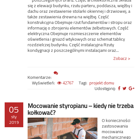
poszczególnych branż. Część architektoniczna Składa
się z elewacji budynku, rzutu parteru, poddasza, więźby i
dachu oraz zestawienie stolarki okiennej i drzwiowej, a
także zestawienia drewna na więźbę. Część
konstrukcyjna Obejmuje rzut fundamentów i stropu oraz
informację o zbrojeniu elementów żelbetowych. Część
elektryczna Obejmuje rozmieszczenie elementów
oświetlenia i gniazd wtykowych oraz schemat tablicy
rozdzielczej budynku. Część instalacyjna Rzuty
kondygnacji z poszczególnymi instalacjami oraz...
Zobacz >
Komentarze:
Wyświetleń:
Tagi:
projekt domu
42767
Udostępnij:
Mocowanie styropianu – kiedy nie trzeba
05
kołkować?
sty
O konieczności
2019
zastosowania
mocowania
mechanicznego