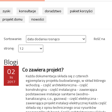
zyski
konsultacje
doradztwo
pakiet korzyści
projekt domu
nowości
Sortowanie:
Ilość na
stronę:
Blogi
02
Co zawiera projekt?
Każda dokumentacja składa się z czterech
lis
egzemplarzy projektu budowlanego, w skład którego
2017
wchodzą: - część architektoniczna - część
konstrukcyjna - część instalacyjna - zawierająca
podstawowe instalacje sanitarne (wodno-
kanalizacyjna, c.o., gazowa) - część elektryczna -
zawierająca projekt instalacji elektrycznej Każda część
składa się z opisu technicznego oraz rysunków