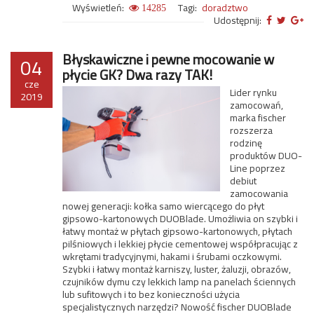
Wyświetleń:
Tagi:
doradztwo
14285
Udostępnij:
Błyskawiczne i pewne mocowanie w
04
płycie GK? Dwa razy TAK!
cze
Lider rynku
2019
zamocowań,
marka fischer
rozszerza
rodzinę
produktów DUO-
Line poprzez
debiut
zamocowania
nowej generacji: kołka samo wiercącego do płyt
gipsowo-kartonowych DUOBlade. Umożliwia on szybki i
łatwy montaż w płytach gipsowo-kartonowych, płytach
pilśniowych i lekkiej płycie cementowej współpracując z
wkrętami tradycyjnymi, hakami i śrubami oczkowymi.
Szybki i łatwy montaż karniszy, luster, żaluzji, obrazów,
czujników dymu czy lekkich lamp na panelach ściennych
lub sufitowych i to bez konieczności użycia
specjalistycznych narzędzi? Nowość fischer DUOBlade