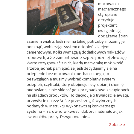
mocowania
mechanicznego
styropianu
decyduje
projektant,
uwzględniając
obciążenie ścian
ssaniem wiatru. Jeśli nie ma takiej potrzeby, możemy je
pominąć, wybierając system ociepleń z klejem
cementowym. Kołki wymagają dodatkowych nakładów
roboczych, a źle zamontowane szpecą później elewację.
Warto rezygnować z nich, kiedy mamy taką możliwość.
Trzeba jednak pamiętać, że jeśli decydujemy się na
ocieplenie bez mocowania mechanicznego, to
bezwzględnie musimy wybrać kompletny system
ociepleń, czyli taki, który obejmuje i styropian, i chemię
budowlaną, a nie sklecać go z przypadkowo zakupionych
na składach produktów. To decyduje o trwałości elewacji.
oczywiście należy ściśle przestrzegać wytycznych
podanych w instrukcji wykonawczej konkretnego
systemu – zarówno w kwestii doboru materiałów, jak
i warunków pracy. Przygotowanie...
Zobacz >