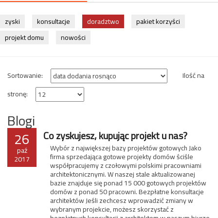
zyski
konsultacje
doradztwo
pakiet korzyści
projekt domu
nowości
Sortowanie:
Ilość na
stronę:
Blogi
26
Co zyskujesz, kupując projekt u nas?
Wybór z największej bazy projektów gotowych Jako
paź
firma sprzedająca gotowe projekty domów ściśle
2017
współpracujemy z czołowymi polskimi pracowniami
architektonicznymi. W naszej stale aktualizowanej
bazie znajduje się ponad 15 000 gotowych projektów
domów z ponad 50 pracowni. Bezpłatne konsultacje
architektów Jeśli zechcesz wprowadzić zmiany w
wybranym projekcie, możesz skorzystać z