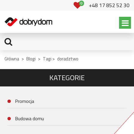
0
+48 17 852 52 30
Główna
>
Blogi
>
Tagi >
doradztwo
KATEGORIE
Promocja
Budowa domu