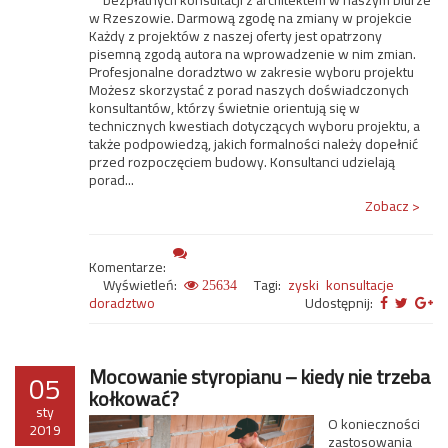
bezpłatnych konsultacji z architektem w naszym biurze
w Rzeszowie. Darmową zgodę na zmiany w projekcie
Każdy z projektów z naszej oferty jest opatrzony
pisemną zgodą autora na wprowadzenie w nim zmian.
Profesjonalne doradztwo w zakresie wyboru projektu
Możesz skorzystać z porad naszych doświadczonych
konsultantów, którzy świetnie orientują się w
technicznych kwestiach dotyczących wyboru projektu, a
także podpowiedzą, jakich formalności należy dopełnić
przed rozpoczęciem budowy. Konsultanci udzielają
porad...
Zobacz >
Komentarze:
Wyświetleń:
Tagi:
zyski
konsultacje
25634
doradztwo
Udostępnij:
Mocowanie styropianu – kiedy nie trzeba
05
kołkować?
sty
O konieczności
2019
zastosowania