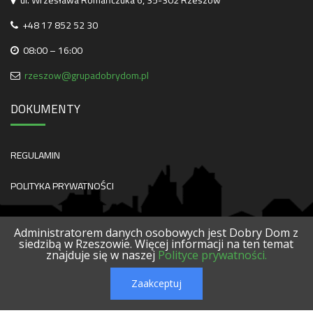
ul. Wrzesława Romańczuka 6, 35-302 Rzeszów
+48 17 852 52 30
08:00 – 16:00
rzeszow@grupadobrydom.pl
DOKUMENTY
REGULAMIN
POLITYKA PRYWATNOŚCI
Administratorem danych osobowych jest Dobry Dom z
siedzibą w Rzeszowie. Więcej informacji na ten temat
znajduje się w naszej
Polityce prywatności.
O NAS
KONTAKT
SERWISY
POLECANE FIRMY
PROJEKTY
Zaakceptuj
© 2026 DOBRY DOM. WSZELKIE PRAWA ZASTRZEŻONE.