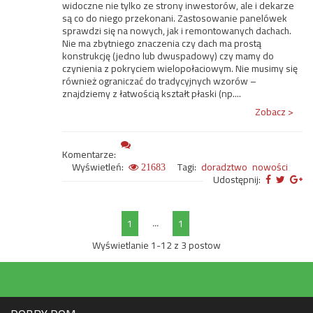
widoczne nie tylko ze strony inwestorów, ale i dekarze
są co do niego przekonani. Zastosowanie panelówek
sprawdzi się na nowych, jak i remontowanych dachach.
Nie ma zbytniego znaczenia czy dach ma prostą
konstrukcję (jedno lub dwuspadowy) czy mamy do
czynienia z pokryciem wielopołaciowym. Nie musimy się
również ograniczać do tradycyjnych wzorów –
znajdziemy z łatwością kształt płaski (np....
Zobacz >
Komentarze:
Wyświetleń:
Tagi:
doradztwo
nowości
21683
Udostępnij:
...
1
1
Wyświetlanie 1-12 z 3 postow