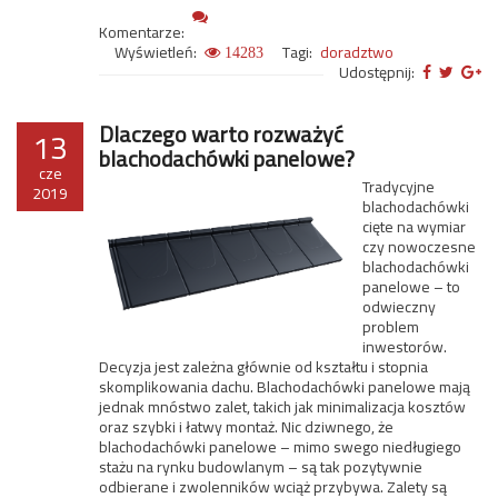
Komentarze:
Wyświetleń:
Tagi:
doradztwo
14283
Udostępnij:
Dlaczego warto rozważyć
13
blachodachówki panelowe?
cze
Tradycyjne
2019
blachodachówki
cięte na wymiar
czy nowoczesne
blachodachówki
panelowe – to
odwieczny
problem
inwestorów.
Decyzja jest zależna głównie od kształtu i stopnia
skomplikowania dachu. Blachodachówki panelowe mają
jednak mnóstwo zalet, takich jak minimalizacja kosztów
oraz szybki i łatwy montaż. Nic dziwnego, że
blachodachówki panelowe – mimo swego niedługiego
stażu na rynku budowlanym – są tak pozytywnie
odbierane i zwolenników wciąż przybywa. Zalety są