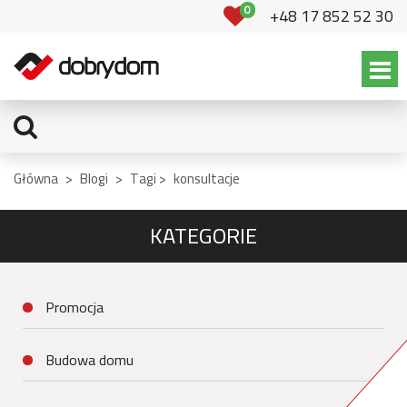
0
+48 17 852 52 30
Główna
>
Blogi
>
Tagi >
konsultacje
KATEGORIE
Promocja
Budowa domu