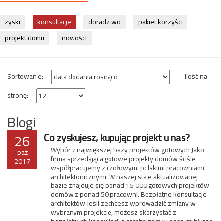
zyski
konsultacje
doradztwo
pakiet korzyści
projekt domu
nowości
Sortowanie:
Ilość na
stronę:
Blogi
26
Co zyskujesz, kupując projekt u nas?
Wybór z największej bazy projektów gotowych Jako
paź
firma sprzedająca gotowe projekty domów ściśle
2017
współpracujemy z czołowymi polskimi pracowniami
architektonicznymi. W naszej stale aktualizowanej
bazie znajduje się ponad 15 000 gotowych projektów
domów z ponad 50 pracowni. Bezpłatne konsultacje
architektów Jeśli zechcesz wprowadzić zmiany w
wybranym projekcie, możesz skorzystać z