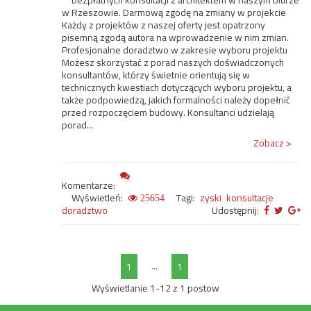
bezpłatnych konsultacji z architektem w naszym biurze
w Rzeszowie. Darmową zgodę na zmiany w projekcie
Każdy z projektów z naszej oferty jest opatrzony
pisemną zgodą autora na wprowadzenie w nim zmian.
Profesjonalne doradztwo w zakresie wyboru projektu
Możesz skorzystać z porad naszych doświadczonych
konsultantów, którzy świetnie orientują się w
technicznych kwestiach dotyczących wyboru projektu, a
także podpowiedzą, jakich formalności należy dopełnić
przed rozpoczęciem budowy. Konsultanci udzielają
porad...
Zobacz >
Komentarze:
Wyświetleń:
Tagi:
zyski
konsultacje
25654
doradztwo
Udostępnij:
...
1
1
Wyświetlanie 1-12 z 1 postow