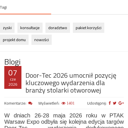
Tagi
zyski
konsultacje
doradztwo
pakiet korzyści
projekt domu
nowości
Blogi
07
Door-Tec 2026 umocnił pozycję
cze
kluczowego wydarzenia dla
2026
branży stolarki otworowej
Komentarze:
Wyświetleń:
Udostępnij:
1401
W dniach 26-28 maja 2026 roku w PTAK
Warsaw Expo odbyła się kolejna edycja targów