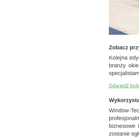
Zobacz prz
Kolejna edy
branży okie
specjalista
Odwiedź kole
Wykorzysta
Window-Tec
profesjona
biznesowe i
zostanie og