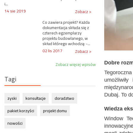
i...
14 sie 2019
Zobacz >
Co zawiera projekt? Każda
dokumentacja składa się z
czterech egzemplarzy
projektu budowlanego, w
skład którego wchodzą: -...
02 lis 2017
Zobacz >
Dobre rozm
Zobacz więcej wpisów
Tegoroczna 
Tagi
umożliwiły
międzynarod
Dubaj. To d
zyski
konsultacje
doradztwo
Wiedza eks
pakiet korzyści
projekt domu
Window Tec
nowości
innowacyjne