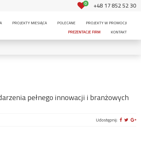
0
+48 17 852 52 30
A
PROJEKTY MIESIĄCA
POLECANE
PROJEKTY W PROMOCJI
PREZENTACJE FIRM
KONTAKT
Powierzchnia użytkowa:
-
m²
350
PODDASZE:
rzenia pełnego innowacji i branżowych
ętrowy
brak
użytkowe
do adaptacji
Udostępnij:
3 stanowiska i
stanowiskowy
2-stanowiskowy
więcej