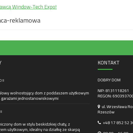
awcą Window-Tech Expo!
aca-reklamowa
Y
KONTAKT
DOBRY DOM
 II
NIP: 8131118261
lowy wolnostojący dom z poddaszem użytkowym
REGON: 69039370
 garażami jednostanowiskowymi
ul. Wrzesława Ro
Rzeszów
II
+48 17 852 52 3
czony dom w stylu beskidzkiej chaty, z
em użytkowym, idealny na działkę ze skarpą