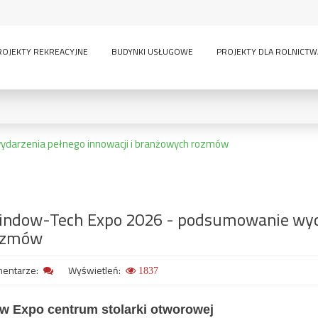
ROJEKTY REKREACYJNE
BUDYNKI USŁUGOWE
PROJEKTY DLA ROLNICTW
darzenia pełnego innowacji i branżowych rozmów
0
KONDYGNACJE:
ndow-Tech Expo 2026 - podsumowanie wyda
lny
inwentarskie
parterowy
pi
ozmów
ścią
sauna
wielokondygnacyjny
GARAŻE:
entarze:
Wyświetleń:
1837
bez garażu
1-
-
owe
w Expo centrum stolarki otworowej