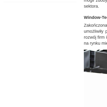
mogli zdoby
sektora.
Window-Tec
Zakończona 
umożliwiły 
rozwój firm
na rynku m