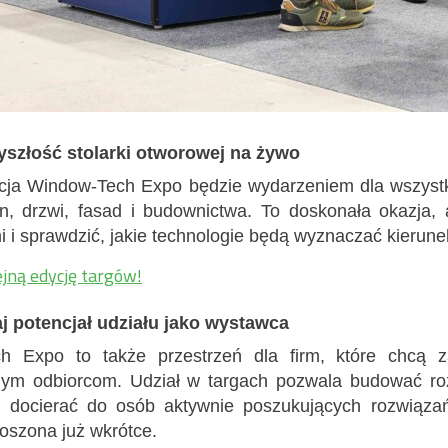
yszłość stolarki otworowej na żywo
cja Window-Tech Expo będzie wydarzeniem dla wszystk
n, drzwi, fasad i budownictwa. To doskonała okazja
mi i sprawdzić, jakie technologie będą wyznaczać kierune
jną edycję targów!
j potencjał udziału jako wystawca
h Expo to także przestrzeń dla firm, które chcą za
lnym odbiorcom. Udział w targach pozwala budować r
 docierać do osób aktywnie poszukujących rozwiązań 
łoszona już wkrótce.