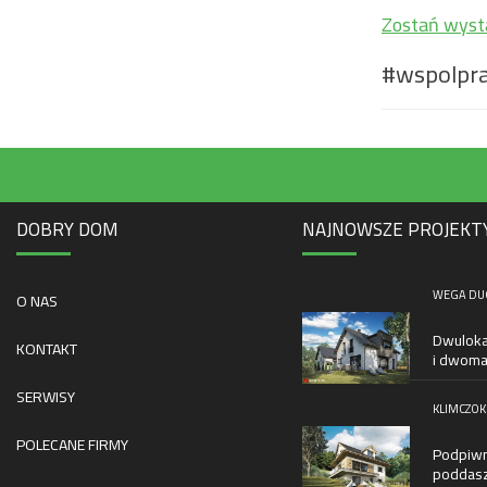
Zostań wyst
#wspolpr
DOBRY DOM
NAJNOWSZE PROJEKT
WEGA DUO
O NAS
Dwuloka
KONTAKT
i dwoma
SERWISY
KLIMCZOK 
POLECANE FIRMY
Podpiwni
poddasz