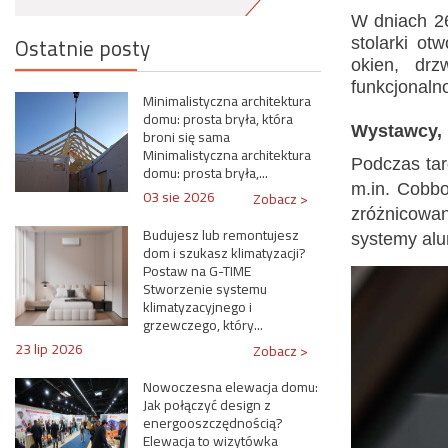
W dniach 26
Ostatnie posty
stolarki ot
okien, drz
funkcjonal
Minimalistyczna architektura
domu: prosta bryła, która
Wystawcy, 
broni się sama
Minimalistyczna architektura
Podczas tar
domu: prosta bryła,...
m.in. Cobbo
03 sie 2026
Zobacz >
zróżnicowan
Budujesz lub remontujesz
systemy alu
dom i szukasz klimatyzacji?
Postaw na G-TIME
Stworzenie systemu
klimatyzacyjnego i
grzewczego, który...
23 lip 2026
Zobacz >
Nowoczesna elewacja domu:
Jak połączyć design z
energooszczędnością?
Elewacja to wizytówka