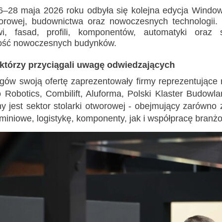
–28 maja 2026 roku odbyła się kolejna edycja Window-
Szukaj
worowej, budownictwa oraz nowoczesnych technologii
wi, fasad, profili, komponentów, automatyki ora
ność nowoczesnych budynków.
którzy przyciągali uwagę odwiedzających
gów swoją ofertę zaprezentowały firmy reprezentujące
 Robotics, Combilift, Aluforma, Polski Klaster Budowla
y jest sektor stolarki otworowej - obejmujący zarówno
miniowe, logistykę, komponenty, jak i współpracę branż