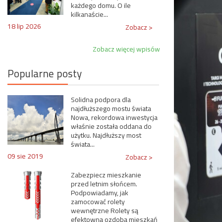
każdego domu. O ile
kilkanaście...
18 lip 2026
Zobacz >
Zobacz więcej wpisów
Popularne posty
Solidna podpora dla
najdłuższego mostu świata
Nowa, rekordowa inwestycja
właśnie została oddana do
użytku. Najdłuższy most
świata...
09 sie 2019
Zobacz >
Zabezpiecz mieszkanie
przed letnim słońcem.
Podpowiadamy, jak
zamocować rolety
wewnętrzne Rolety są
efektowną ozdobą mieszkań