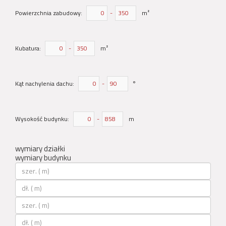
Powierzchnia zabudowy:
-
m²
Kubatura:
-
m²
Kąt nachylenia dachu:
-
°
Wysokość budynku:
-
m
wymiary działki
wymiary budynku