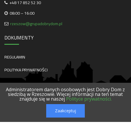
+48 17 852 52 30
08:00 – 16:00
rzeszow@grupadobrydom.pl
DOKUMENTY
REGULAMIN
POLITYKA PRYWATNOŚCI
Administratorem danych osobowych jest Dobry Dom z
siedzibą w Rzeszowie. Więcej informacji na ten temat
znajduje się w naszej
Polityce prywatności.
O NAS
KONTAKT
SERWISY
POLECANE FIRMY
PROJEKTY
Zaakceptuj
© 2026 DOBRY DOM. WSZELKIE PRAWA ZASTRZEŻONE.