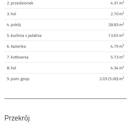
2
2. przedsionek
4.31 m
2
3. hol
2.70 m
2
4. pokój
28.83 m
2
5. kuchnia + jadalnia
13.65 m
2
6. łazienka
4.79 m
2
7. kotłownia
5.73 m
2
8. hol
4.34 m
2
9. pom. gosp.
2.03 (5.00) m
Przekrój