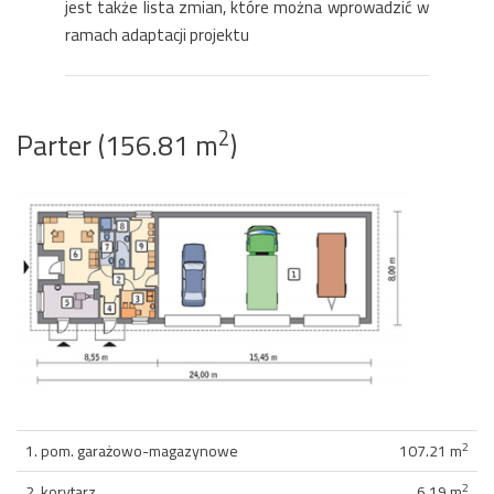
jest także lista zmian, które można wprowadzić w
ramach adaptacji projektu
2
Parter (156.81 m
)
2
1. pom. garażowo-magazynowe
107.21 m
2
2. korytarz
6.19 m