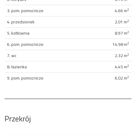
2
3. pom. pomocnicze
4.66 m
2
4. przedsionek
2.01 m
2
5. kotłownia
8.97 m
2
6. pom. pomocnicze
14.98 m
2
7. wc
2.32 m
2
8. łazienka
4.45 m
2
9. pom. pomocnicze
6.02 m
Przekrój