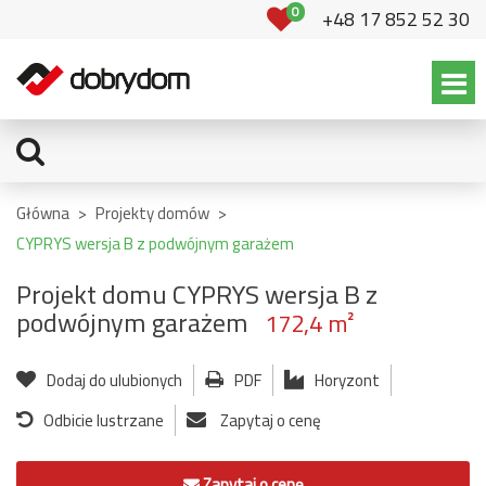
0
+48 17 852 52 30
Główna
>
Projekty domów
>
CYPRYS wersja B z podwójnym garażem
Projekt domu CYPRYS wersja B z
podwójnym garażem
172,4 m²
Dodaj do ulubionych
PDF
Horyzont
Odbicie lustrzane
Zapytaj o cenę
Zapytaj o cenę