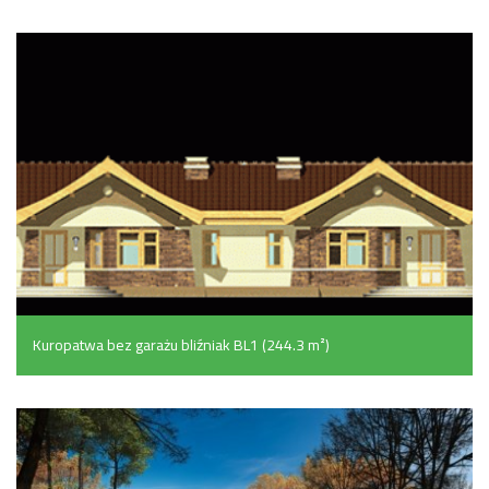
Kuropatwa bez garażu bliźniak BL1 (244.3 m²)