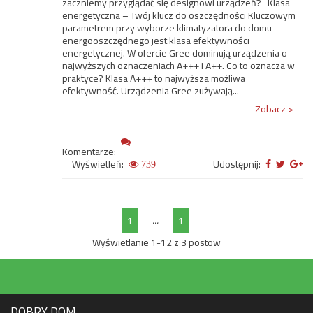
zaczniemy przyglądać się designowi urządzeń? Klasa
energetyczna – Twój klucz do oszczędności Kluczowym
parametrem przy wyborze klimatyzatora do domu
energooszczędnego jest klasa efektywności
energetycznej. W ofercie Gree dominują urządzenia o
najwyższych oznaczeniach A+++ i A++. Co to oznacza w
praktyce? Klasa A+++ to najwyższa możliwa
efektywność. Urządzenia Gree zużywają...
Zobacz >
Komentarze:
Wyświetleń:
Udostępnij:
739
...
1
1
Wyświetlanie 1-12 z 3 postow
DOBRY DOM