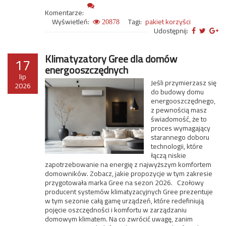
Komentarze:
Wyświetleń:
Tagi:
pakiet korzyści
20878
Udostępnij:
Klimatyzatory Gree dla domów
17
energooszczędnych
lip
Jeśli przymierzasz się
2026
do budowy domu
energooszczędnego,
z pewnością masz
świadomość, że to
proces wymagający
starannego doboru
technologii, które
łączą niskie
zapotrzebowanie na energię z najwyższym komfortem
domowników. Zobacz, jakie propozycje w tym zakresie
przygotowała marka Gree na sezon 2026. Czołowy
producent systemów klimatyzacyjnych Gree prezentuje
w tym sezonie całą gamę urządzeń, które redefiniują
pojęcie oszczędności i komfortu w zarządzaniu
domowym klimatem. Na co zwrócić uwagę, zanim