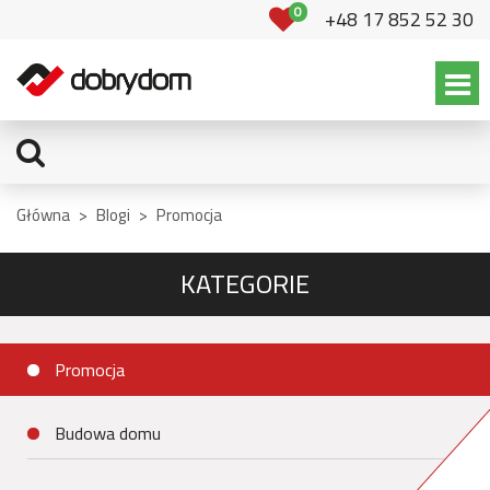
0
+48 17 852 52 30
Główna
>
Blogi
>
Promocja
KATEGORIE
Promocja
Budowa domu