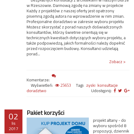
bezpłatnych konsultacji z architektem w naszym biurze
w Rzeszowie. Darmową zgodę na zmiany w projekcie
Każdy z projektów z naszej oferty jest opatrzony
pisemną zgodą autora na wprowadzenie w nim zmian.
Profesjonalne doradztwo w zakresie wyboru projektu
Możesz skorzystać z porad naszych doświadczonych
konsultantów, którzy świetnie orientują się w
technicznych kwestiach dotyczących wyboru projektu, a
także podpowiedzą, jakich formalności należy dopełnić
przed rozpoczęciem budowy. Konsultanci udzielają
porad...
Zobacz >
Komentarze:
Wyświetleń:
Tagi:
zyski
konsultacje
25653
doradztwo
Udostępnij:
Pakiet korzyści
02
projekt altany - do
lis
wyboru spośród 8
2017
propozycji, dziennik