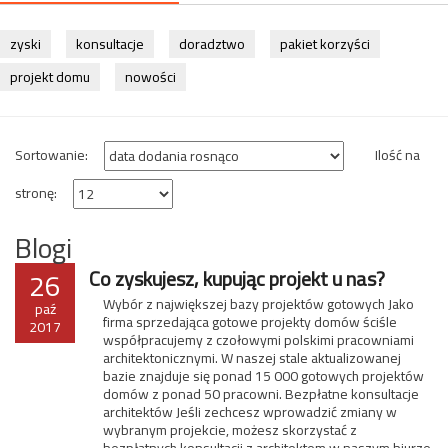
zyski
konsultacje
doradztwo
pakiet korzyści
projekt domu
nowości
Sortowanie:
Ilość na
stronę:
Blogi
26
Co zyskujesz, kupując projekt u nas?
Wybór z największej bazy projektów gotowych Jako
paź
firma sprzedająca gotowe projekty domów ściśle
2017
współpracujemy z czołowymi polskimi pracowniami
architektonicznymi. W naszej stale aktualizowanej
bazie znajduje się ponad 15 000 gotowych projektów
domów z ponad 50 pracowni. Bezpłatne konsultacje
architektów Jeśli zechcesz wprowadzić zmiany w
wybranym projekcie, możesz skorzystać z