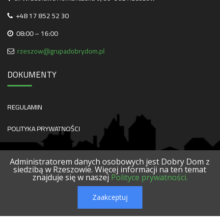
+48 17 852 52 30
08:00 – 16:00
rzeszow@grupadobrydom.pl
DOKUMENTY
REGULAMIN
POLITYKA PRYWATNOŚCI
Administratorem danych osobowych jest Dobry Dom z
siedzibą w Rzeszowie. Więcej informacji na ten temat
znajduje się w naszej
Polityce prywatności.
O NAS
KONTAKT
SERWISY
POLECANE FIRMY
PROJEKTY
Zaakceptuj
© 2026 DOBRY DOM. WSZELKIE PRAWA ZASTRZEŻONE.