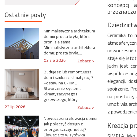
koncepcji 
przeznaczo
Ostatnie posty
Dziedzict
Minimalistyczna architektura
Ceramika to m
domu: prosta bryła, która
broni się sama
atmosferyczn
Minimalistyczna architektura
nowoczesne ro
domu: prosta bryła,...
staje się ist
03 sie 2026
Zobacz >
jakim jest ce
Budujesz lub remontujesz
współczesnego
dom i szukasz klimatyzacji?
elegancji, do
Postaw na G-TIME
spojrzenie. P
Stworzenie systemu
klimatyzacyjnego i
na prostotę,
grzewczego, który...
umożliwia arc
23 lip 2026
Zobacz >
z powodzeniem 
Nowoczesna elewacja domu:
Kreacja pr
Jak połączyć design z
energooszczędnością?
Elewacja to wizytówka
SIMPLA, jako 