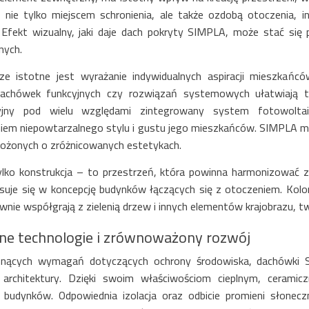
 nie tylko miejscem schronienia, ale także ozdobą otoczenia, 
. Efekt wizualny, jaki daje dach pokryty SIMPLA, może stać się
nych.
rze istotne jest wyrażanie indywidualnych aspiracji mieszka
achówek funkcyjnych czy rozwiązań systemowych ułatwiają two
cyjny pod wielu względami zintegrowany system fotowolt
niem niepowtarzalnego stylu i gustu jego mieszkańców. SIMPLA 
 złożonych o zróżnicowanych estetykach.
lko konstrukcja – to przestrzeń, która powinna harmonizować z 
suje się w koncepcję budynków łączących się z otoczeniem. Kolo
wnie współgrają z zielenią drzew i innych elementów krajobrazu, tw
ne technologie i zrównoważony rozwój
snących wymagań dotyczących ochrony środowiska, dachówk
 architektury. Dzięki swoim właściwościom cieplnym, cerami
j budynków. Odpowiednia izolacja oraz odbicie promieni słon