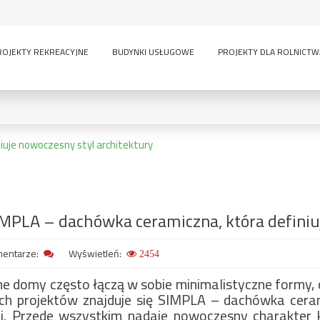
ROJEKTY REKREACYJNE
BUDYNKI USŁUGOWE
PROJEKTY DLA ROLNICTW
uje nowoczesny styl architektury
0
KONDYGNACJE:
MPLA – dachówka ceramiczna, która definiu
lny
inwentarskie
parterowy
pi
ścią
sauna
wielokondygnacyjny
entarze:
Wyświetleń:
2454
GARAŻE:
 domy często łączą w sobie minimalistyczne formy, 
ch projektów znajduje się SIMPLA – dachówka ceram
bez garażu
1-
-
owe
i. Przede wszystkim nadaje nowoczesny charakter k