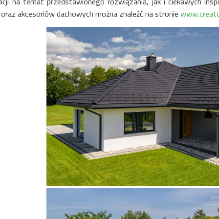
acji na temat przedstawionego rozwiązania, jak i ciekawych in
oraz akcesoriów dachowych można znaleźć na stronie
www.creato