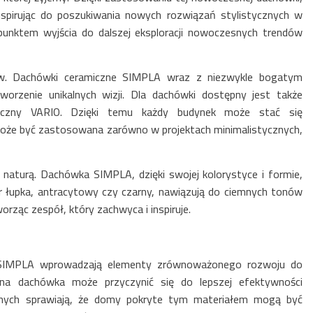
inspirując do poszukiwania nowych rozwiązań stylistycznych w
 punktem wyjścia do dalszej eksploracji nowoczesnych trendów
ńców. Dachówki ceramiczne SIMPLA wraz z niezwykle bogatym
rzenie unikalnych wizji. Dla dachówki dostępny jest także
aiczny VARIO. Dzięki temu każdy budynek może stać się
może być zastosowana zarówno w projektach minimalistycznych,
naturą. Dachówka SIMPLA, dzięki swojej kolorystyce i formie,
r łupka, antracytowy czy czarny, nawiązują do ciemnych tonów
orząc zespół, który zachwyca i inspiruje.
i SIMPLA wprowadzają elementy zrównoważonego rozwoju do
czna dachówka może przyczynić się do lepszej efektywności
ecznych sprawiają, że domy pokryte tym materiałem mogą być