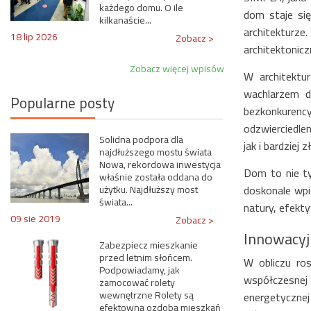
każdego domu. O ile
dom staje się
kilkanaście...
architekturze
18 lip 2026
Zobacz >
architektonicz
Zobacz więcej wpisów
W architektu
wachlarzem d
Popularne posty
bezkonkuren
odzwierciedle
Solidna podpora dla
jak i bardziej
najdłuższego mostu świata
Nowa, rekordowa inwestycja
Dom to nie ty
właśnie została oddana do
doskonale wpi
użytku. Najdłuższy most
świata...
natury, efekty
09 sie 2019
Zobacz >
Innowacyj
Zabezpiecz mieszkanie
przed letnim słońcem.
W obliczu ro
Podpowiadamy, jak
współczesnej
zamocować rolety
wewnętrzne Rolety są
energetyczne
efektowną ozdobą mieszkań