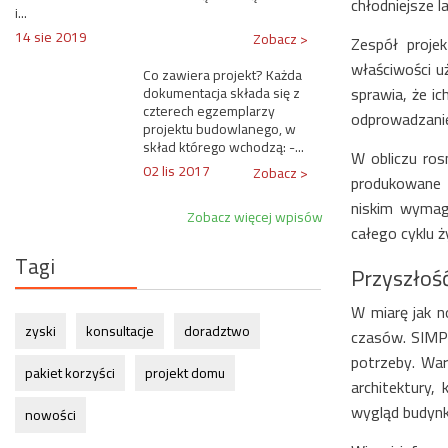
chłodniejsze l
i...
14 sie 2019
Zobacz >
Zespół proje
właściwości u
Co zawiera projekt? Każda
sprawia, że i
dokumentacja składa się z
czterech egzemplarzy
odprowadzanie
projektu budowlanego, w
skład którego wchodzą: -...
W obliczu ro
02 lis 2017
Zobacz >
produkowane z
niskim wymag
Zobacz więcej wpisów
całego cyklu ż
Tagi
Przyszłość
W miarę jak n
zyski
konsultacje
doradztwo
czasów. SIMPL
potrzeby. Wa
pakiet korzyści
projekt domu
architektury,
wygląd budynk
nowości