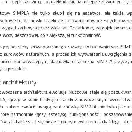
atem i cieplejsze zimą, co przekłada się na mniejsze zużycie energii
ktowy SIMPLA nie tylko skupił się na estetyce, ale także wpr
żytkowe tej dachówki. Dzięki zastosowaniu nowoczesnych powłok 
ch wygląd zachwyca przez wiele lat. Dodatkowo, zaprojektowana
 wody deszczowej, co zwiększa jej funkcjonalność.
snącej potrzeby zrównoważonego rozwoju w budownictwie, SIMPLA
 surowców naturalnych, a proces ich wytwarzania uwzględnia za
aniom konserwacyjnym, dachówka ceramiczna SIMPLA przyczyni
ycia produktu.
 architektury
owoczesna architektura ewoluuje, kluczowe staje się poszukiwa
A, łącząc w sobie tradycję ceramiki z nowoczesnym wzornictwem
rto zatem zwrócić uwagę na dachówkę SIMPLA, nie tylko jako el
 które harmonijnie łączy estetykę, funkcjonalność i poszanowan
ów, ale także stać się niezastąpionym wyborem dla każdego, kto m