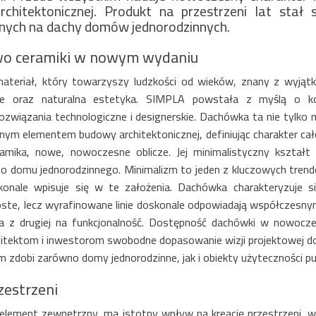
architektonicznej. Produkt na przestrzeni lat sta
nych na dachy domów jednorodzinnych.
Szukaj
wo ceramiki w nowym wydaniu
ateriał, który towarzyszy ludzkości od wieków, znany z wyjątk
e oraz naturalna estetyka. SIMPLA powstała z myślą o ko
związania technologiczne i designerskie. Dachówka ta nie tylko m
otnym elementem budowy architektonicznej, definiując charakter 
ramika, nowe, nowoczesne oblicze. Jej minimalistyczny kształt i
 domu jednorodzinnego. Minimalizm to jeden z kluczowych trendów
skonale wpisuje się w te założenia. Dachówka charakteryzuje s
roste, lecz wyrafinowane linie doskonale odpowiadają współczesnym
 a z drugiej na funkcjonalność. Dostępność dachówki w nowocze
hitektom i inwestorom swobodne dopasowanie wizji projektowej do
zdobi zarówno domy jednorodzinne, jak i obiekty użyteczności publ
zestrzeni
element zewnętrzny, ma istotny wpływ na kreację przestrzeni, w