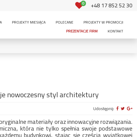
0
+48 17 852 52 30
A
PROJEKTY MIESIĄCA
POLECANE
PROJEKTY W PROMOCJI
PREZENTACJE FIRM
KONTAKT
Powierzchnia użytkowa:
-
m²
350
PODDASZE:
je nowoczesny styl architektury
ętrowy
brak
użytkowe
do adaptacji
Udostępnij:
oryginalne materiały oraz innowacyjne rozwiązania.
3 stanowiska i
iczna, która nie tylko spełnia swoje podstawowe
stanowiskowy
2-stanowiskowy
więcej
ażdemu budynkowi, stając się częścią wyjątkowej