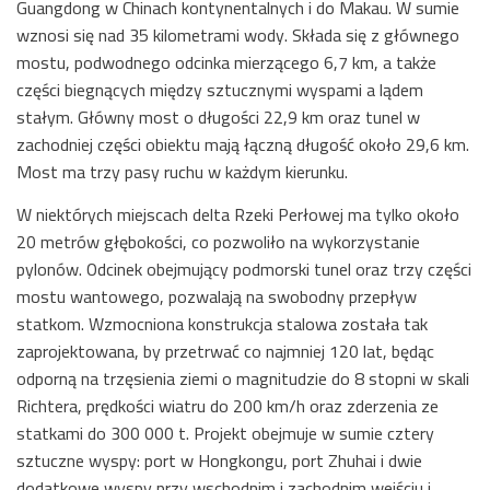
Guangdong w Chinach kontynentalnych i do Makau. W sumie
wznosi się nad 35 kilometrami wody. Składa się z głównego
mostu, podwodnego odcinka mierzącego 6,7 km, a także
części biegnących między sztucznymi wyspami a lądem
stałym. Główny most o długości 22,9 km oraz tunel w
zachodniej części obiektu mają łączną długość około 29,6 km.
Most ma trzy pasy ruchu w każdym kierunku.
W niektórych miejscach delta Rzeki Perłowej ma tylko około
20 metrów głębokości, co pozwoliło na wykorzystanie
pylonów. Odcinek obejmujący podmorski tunel oraz trzy części
mostu wantowego, pozwalają na swobodny przepływ
statkom. Wzmocniona konstrukcja stalowa została tak
zaprojektowana, by przetrwać co najmniej 120 lat, będąc
odporną na trzęsienia ziemi o magnitudzie do 8 stopni w skali
Richtera, prędkości wiatru do 200 km/h oraz zderzenia ze
statkami do 300 000 t. Projekt obejmuje w sumie cztery
sztuczne wyspy: port w Hongkongu, port Zhuhai i dwie
dodatkowe wyspy przy wschodnim i zachodnim wejściu i