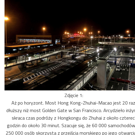
Zdjęcie 1:
Aż po horyzont. Most Hong Kong-Zhuhai-Macao jest 20 ra
dłuższy niż most Golden Gate w San Francisco. Arcydzieło inżyni
skraca czas podróży z Hongkongu do Zhuhai z około czterec
godzin do około 30 minut. Szacuje się, że 60 000 samochodów
250 000 osób skorzysta z przejścia morskiego po jego otwarciu