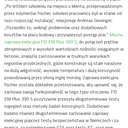
„Po krótkim szkoleniu na miejscu u klienta, przeprowadzonym
przez inżynierów fischer, szkoleni pracownicy byli w stanie od
razu rozpocząć instalację”, relacjonuje Andreas Giesinger.
„Pozwoliło to, uniknąć problemów oraz dodatkowych
kosztów na placu budowy i przyspieszyć postęp prac”.
Mocna
zaprawa iniekcyjna FIS EM Plus 390 S
, do połączeń prętów
zbrojeniowych o wysokich wartościach nośności osiąganych w
betonie, znalazła zastosowanie w trudnych warunkach
regionów przybrzeżnych, gdzie konstrukcje są stale narażone
na dużą wilgotność, wysokie temperatury i dużą korozyjność
powodowaną przez słoną mgłę morską. Zaprawa iniekcyjna
fischer została dokładnie przetestowana, aby upewnić się, że
zachowa swoją funkcjonalność w tego typu otoczeniu. FIS
EM Plus 390 S pozytywnie przeszła długoterminowe testy
naprężeń oraz metody badań korozyjnych. Dodatkowo
badano również długoterminowe zachowanie zaprawy
iniekcyjnej poprzez testy bezpieczeństwa w Niemczech i za
granicą, za pośrednictwem ETA oraz testy ICC, oraz inne