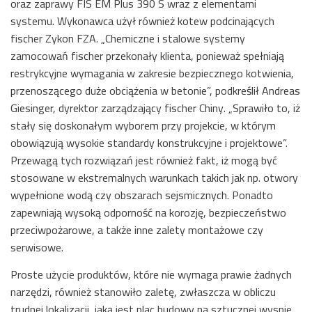
oraz zaprawy FIS EM Plus 390 S wraz z elementami
systemu. Wykonawca użył również kotew podcinających
fischer Zykon FZA. „Chemiczne i stalowe systemy
zamocowań fischer przekonały klienta, ponieważ spełniają
restrykcyjne wymagania w zakresie bezpiecznego kotwienia,
przenoszącego duże obciążenia w betonie”, podkreślił Andreas
Giesinger, dyrektor zarządzający fischer Chiny. „Sprawiło to, iż
stały się doskonałym wyborem przy projekcie, w którym
obowiązują wysokie standardy konstrukcyjne i projektowe”.
Przewagą tych rozwiązań jest również fakt, iż mogą być
stosowane w ekstremalnych warunkach takich jak np. otwory
wypełnione wodą czy obszarach sejsmicznych. Ponadto
zapewniają wysoką odporność na korozję, bezpieczeństwo
przeciwpożarowe, a także inne zalety montażowe czy
serwisowe.
Proste użycie produktów, które nie wymaga prawie żadnych
narzędzi, również stanowiło zaletę, zwłaszcza w obliczu
trudnej lokalizacji, jaką jest plac budowy na sztucznej wyspie.