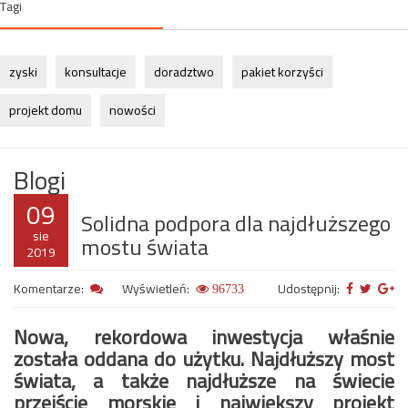
Tagi
zyski
konsultacje
doradztwo
pakiet korzyści
projekt domu
nowości
Blogi
09
Solidna podpora dla najdłuższego
sie
mostu świata
2019
Komentarze:
Wyświetleń:
Udostępnij:
96733
Nowa, rekordowa inwestycja właśnie
została oddana do użytku. Najdłuższy most
świata, a także najdłuższe na świecie
przejście morskie i największy projekt