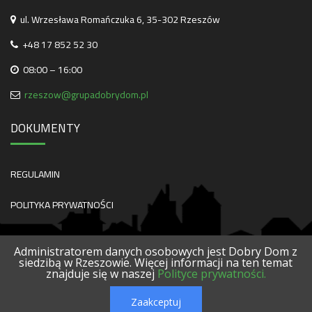
ul. Wrzesława Romańczuka 6, 35-302 Rzeszów
+48 17 852 52 30
08:00 – 16:00
rzeszow@grupadobrydom.pl
DOKUMENTY
REGULAMIN
POLITYKA PRYWATNOŚCI
Administratorem danych osobowych jest Dobry Dom z
siedzibą w Rzeszowie. Więcej informacji na ten temat
znajduje się w naszej
Polityce prywatności.
O NAS
KONTAKT
SERWISY
POLECANE FIRMY
PROJEKTY
Zaakceptuj