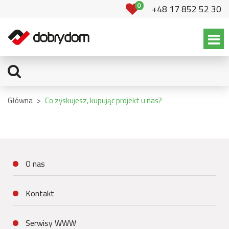
0
+48 17 852 52 30
Główna
>
Co zyskujesz, kupując projekt u nas?
O nas
Kontakt
Serwisy WWW