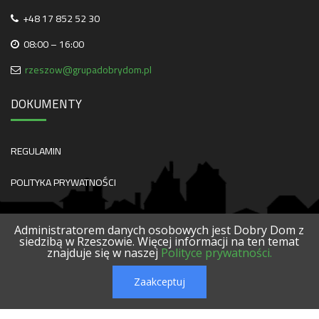
+48 17 852 52 30
08:00 – 16:00
rzeszow@grupadobrydom.pl
DOKUMENTY
REGULAMIN
POLITYKA PRYWATNOŚCI
Administratorem danych osobowych jest Dobry Dom z
siedzibą w Rzeszowie. Więcej informacji na ten temat
znajduje się w naszej
Polityce prywatności.
O NAS
KONTAKT
SERWISY
POLECANE FIRMY
PROJEKTY
Zaakceptuj
© 2026 DOBRY DOM. WSZELKIE PRAWA ZASTRZEŻONE.