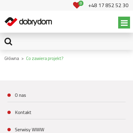
0
+48 17 852 52 30
Główna
>
Co zawiera projekt?
O nas
Kontakt
Serwisy WWW