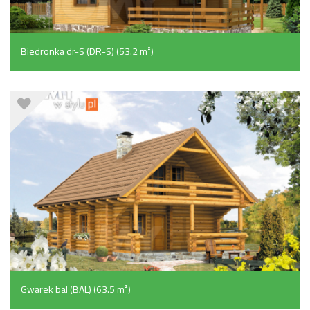
Biedronka dr-S (DR-S) (53.2 m²)
Gwarek bal (BAL) (63.5 m²)