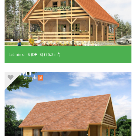
Jaśmin dr-S (DR-S) (75.2 m²)