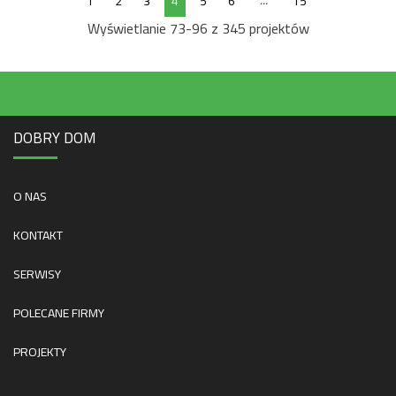
...
1
2
3
4
5
6
15
Wyświetlanie 73-96 z 345 projektów
DOBRY DOM
O NAS
KONTAKT
SERWISY
POLECANE FIRMY
PROJEKTY