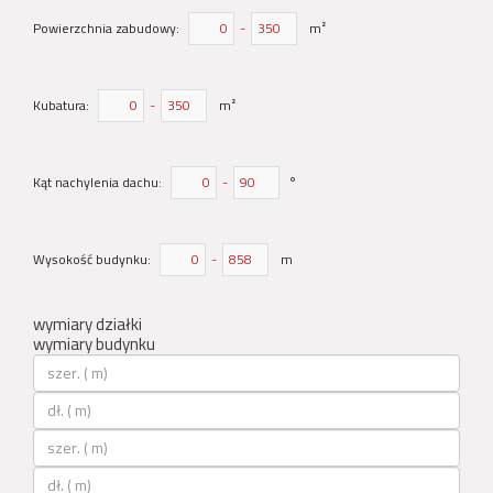
Powierzchnia zabudowy:
-
m²
Kubatura:
-
m²
Kąt nachylenia dachu:
-
°
Wysokość budynku:
-
m
wymiary działki
wymiary budynku