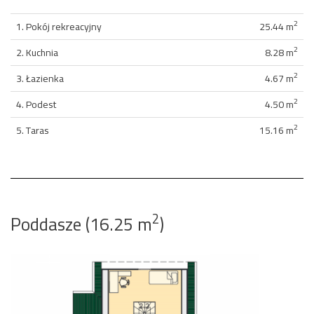
2
1. Pokój rekreacyjny
25.44 m
2
2. Kuchnia
8.28 m
2
3. Łazienka
4.67 m
2
4. Podest
4.50 m
2
5. Taras
15.16 m
2
Poddasze (16.25 m
)