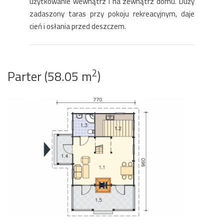
użytkowanie wewnątrz i na zewnątrz domu. Duży
zadaszony taras przy pokoju rekreacyjnym, daje
cień i osłania przed deszczem.
2
Parter (58.05 m
)