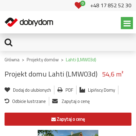
0
+48 17 852 52 30
Główna
>
Projekty domów
>
Lahti (LMW03d)
Projekt domu Lahti (LMW03d)
54,6 m²
Dodaj do ulubionych
PDF
Lipińscy Domy
Odbicie lustrzane
Zapytaj o cenę
Zapytaj o cenę