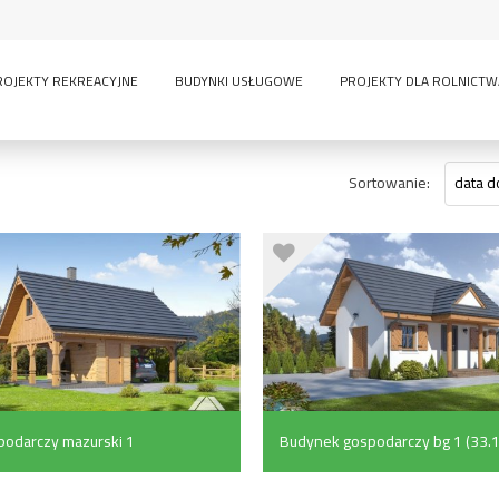
ROJEKTY REKREACYJNE
BUDYNKI USŁUGOWE
PROJEKTY DLA ROLNICTW
Sortowanie:
data d
odarczy mazurski 1
Budynek gospodarczy bg 1 (33.1
)