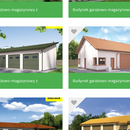
ażowo-magazynowy z
Budynek garażowo-magazynowy
ospodarczym (450.2
pom. pomocniczymi (341.7 m²)
ażowo-magazynowy z
Budynek garażowo-magazynowy
cniczą (116.4 m²)
pom. pomocniczymi (113.7 m²)