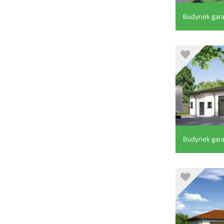
Budynek gar
poddaszem g
m²)
Budynek gar
częścią pomo