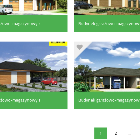
ażowo-magazynowy z
Budynek garażowo-magazynowy
czymi i częścią
pom. pomocniczymi (162 m²)
130.6 m²)
ażowo-magazynowy z
Budynek garażowo-magazynowy
²)
wiatą i pom. pomocniczymi (64.5
...
1
2