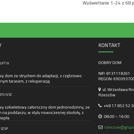
Wyświetlanie 1-24 z 68 
Y
KONTAKT
DOBRY DOM
IFT IV
NIP: 8131118261
wy dom ze strychem do adaptacji, z częściowo
REGON: 69039370
nym tarasem, z rekuperacją
ul. Wrzesława Ro
Rzeszów
TO IV SZ
+48 17 852 52 3
wy szkieletowy całoroczny dom jednorodzinny, ze
m na poddaszu, w stylu nowoczesnej stodoły, z
08:00 – 16:00
iepła
rzeszow@grupa
 SZ SP