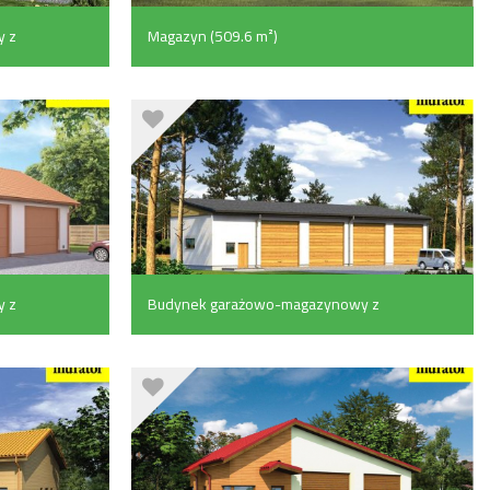
 z
Magazyn (509.6 m²)
 z
Budynek garażowo-magazynowy z
pomieszczeniem gospodarczym
(169.6 m²)