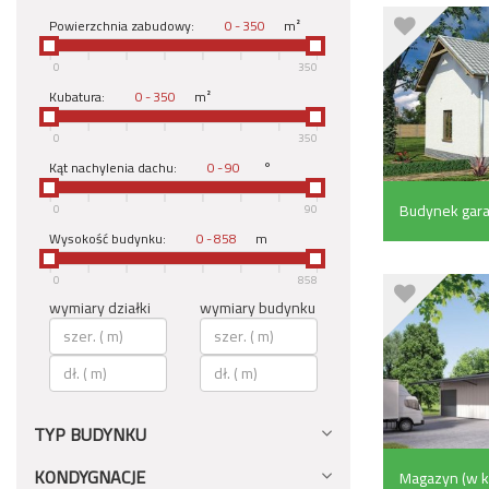
Powierzchnia zabudowy:
-
m²
0
350
Kubatura:
-
m²
0
350
Kąt nachylenia dachu:
-
°
Budynek gar
0
90
Wysokość budynku:
-
m
pom. pomocni
0
858
wymiary działki
wymiary budynku
TYP BUDYNKU
KONDYGNACJE
Magazyn (w ko