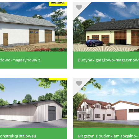
ażowo-magazynowy z
Budynek garażowo-magazynow
czymi (96.6 m²)
(178.5 m²)
nstrukcji stalowej)
Magazyn z budynkiem socjalno-