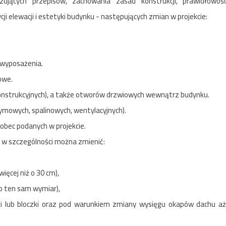
jących przepisów, zachowania zasad konstrukcji, prawidłowoś
i elewacji i estetyki budynku - następujących zmian w projekcie:
 wyposażenia.
owe.
konstrukcyjnych), a także otworów drzwiowych wewnątrz budynku.
mowych, spalinowych, wentylacyjnych).
obec podanych w projekcie.
 w szczególności można zmienić:
ęcej niż o 30 cm),
o ten sam wymiar),
taki lub bloczki oraz pod warunkiem zmiany wysięgu okapów dachu a