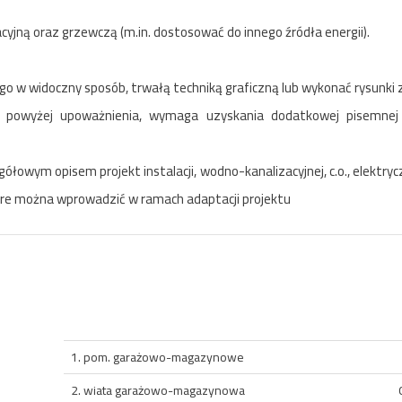
yjną oraz grzewczą (m.in. dostosować do innego źródła energii).
o w widoczny sposób, trwałą techniką graficzną lub wykonać rysunki
o powyżej upoważnienia, wymaga uzyskania dodatkowej pisemne
owym opisem projekt instalacji, wodno-kanalizacyjnej, c.o., elektryc
które można wprowadzić w ramach adaptacji projektu
1. pom. garażowo-magazynowe
2. wiata garażowo-magazynowa