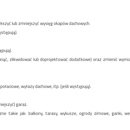
iększyć lub zmniejszyć wysięg okapów dachowych.
stępują).
ępują).
unąć, zlikwidować lub doprojektować dodatkowe) oraz zmienić wymia
połaciowe, wyłazy dachowe, itp. (jeśli występują).
iejszyć) garaż.
 takie jak: balkony, tarasy, wykusze, ogrody zimowe, ganki, wer