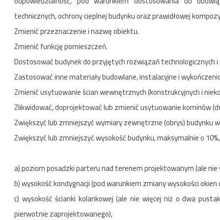
odpowiedzialność, pod warunkiem dostosowania do obowiązu
technicznych, ochrony cieplnej budynku oraz prawidłowej kompozycj
Zmienić przeznaczenie i nazwę obiektu.
Zmienić funkcję pomieszczeń.
Dostosować budynek do przyjętych rozwiązań technologicznych i
Zastosować inne materiały budowlane, instalacyjne i wykończeni
Zmienić usytuowanie ścian wewnętrznych (konstrukcyjnych i nie
Zlikwidować, doprojektować lub zmienić usytuowanie kominów (dy
Zwiększyć lub zmniejszyć wymiary zewnętrzne (obrys) budynku w
Zwiększyć lub zmniejszyć wysokość budynku, maksymalnie o 10%,
a) poziom posadzki parteru nad terenem projektowanym (ale nie wi
b) wysokość kondygnacji (pod warunkiem zmiany wysokości okien 
c) wysokość ścianki kolankowej (ale nie więcej niż o dwa pus
pierwotnie zaprojektowanego),