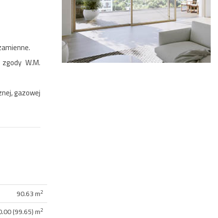
 zamienne.
j zgody W.M.
znej, gazowej
2
90.63 m
2
0.00 (99.65) m