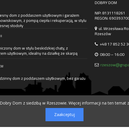
DOBRY DOM
NIP: 8131118261
sny dom z poddaszem użytkowym i garażem
REGON: 69039370
owiskowym, z pompą ciepła i rekuperacją, w stylu
snej stodoły
ul. Wrzesława Ro
Rzeszów
II
+48 17 852 52 3
czony dom w stylu beskidzkiej chaty, z
em użytkowym, idealny na działkę ze skarpą
08:00 – 16:00
rzeszow@grupa
EW
dzinny dom z poddaszem użytkowym, bez garażu
obry Dom z siedzibą w Rzeszowie. Więcej informacji na ten temat z
Zaakceptuj