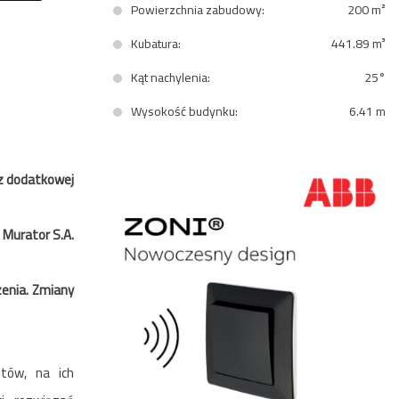
Powierzchnia zabudowy:
200 m²
Kubatura:
441.89 m³
Kąt nachylenia:
25°
Wysokość budynku:
6.41 m
z dodatkowej
 Murator S.A.
zenia. Zmiany
tów, na ich