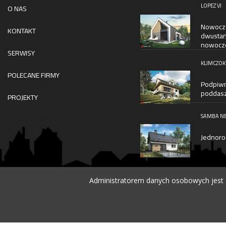
LOPEZ VI
O NAS
Nowocze
KONTAKT
dwustan
nowocze
SERWISY
KLIMCZOK 
POLECANE FIRMY
Podpiwni
poddasz
PROJEKTY
SAMBA N
Jednoro
Administratorem danych osobowych jest D
© 2026 DOBRY DOM. WSZELKIE PRAWA ZASTRZEŻONE.