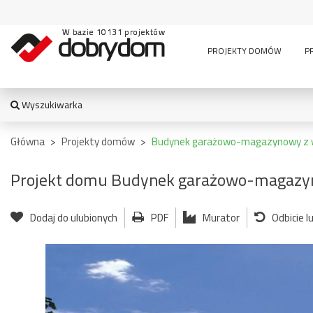
W bazie 10131 projektów
PROJEKTY DOMÓW
P
Wyszukiwarka
WYSZUKIWARKA
Główna
>
Projekty domów
>
Budynek garażowo-magazynowy z 
Projekt domu Budynek garażowo-magazy
TYPY BUDYNKU:
Dodaj do ulubionych
PDF
Murator
Odbicie l
jednorodzinny
altana
bud. socja
dom z czę
dwurodzinny
garaż
usługową
garaż z częścią
wielomieszkaniowy
mieszkalną
usługowe
letniskowy
stajnia
wiata
pensjonaty,
bud.
garażowo
zajazdy i inne
gospodarczy
magazyn