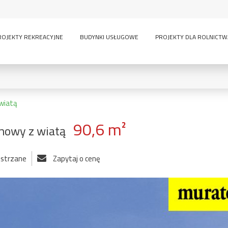
ROJEKTY REKREACYJNE
BUDYNKI USŁUGOWE
PROJEKTY DLA ROLNICTW
wiatą
90,6 m²
nowy z wiatą
0
KONDYGNACJE:
ustrzane
Zapytaj o cenę
lny
inwentarskie
parterowy
pi
ścią
sauna
wielokondygnacyjny
GARAŻE:
bez garażu
1-
-
owe