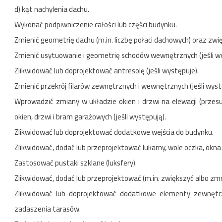
d) kąt nachylenia dachu.
Wykonać podpiwniczenie całości lub części budynku.
Zmienić geometrię dachu (m.in. liczbę połaci dachowych) oraz zw
Zmienić usytuowanie i geometrię schodów wewnętrznych (jeśli wy
Zlikwidować lub doprojektować antresolę (jeśli występuje).
Zmienić przekrój filarów zewnętrznych i wewnętrznych (jeśli wyst
Wprowadzić zmiany w układzie okien i drzwi na elewacji (przes
okien, drzwi i bram garażowych (jeśli występują).
Zlikwidować lub doprojektować dodatkowe wejścia do budynku.
Zlikwidować, dodać lub przeprojektować lukarny, wole oczka, okna 
Zastosować pustaki szklane (luksfery).
Zlikwidować, dodać lub przeprojektować (m.in. zwiększyć albo zmn
Zlikwidować lub doprojektować dodatkowe elementy zewnętrzne
zadaszenia tarasów.