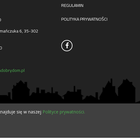
REGULAMIN
POLITYKA PRYWATNOŚCI
0
mańczuka 6, 35-302
0
dobrydom.pl
najduje się w naszej
Polityce prywatności.
O NAS
KONTAKT
SERWISY
POLECANE FIRMY
PROJEKTY