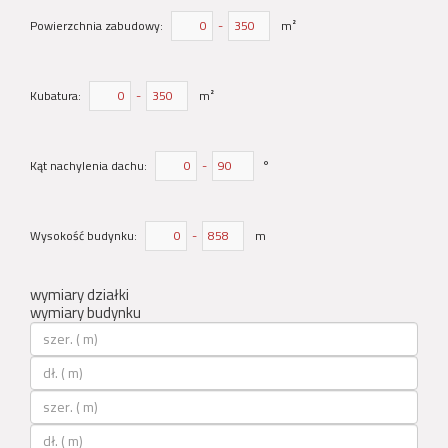
Powierzchnia zabudowy:
-
m²
Kubatura:
-
m²
Kąt nachylenia dachu:
-
°
Wysokość budynku:
-
m
wymiary działki
wymiary budynku