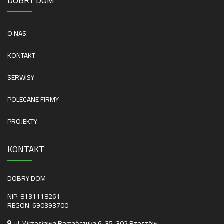
DOBRY DOM
O NAS
KONTAKT
SERWISY
POLECANE FIRMY
PROJEKTY
KONTAKT
DOBRY DOM
NIP: 8131118261
REGON: 690393700
ul. Wrzesława Romańczuka 6, 35-302 Rzeszów