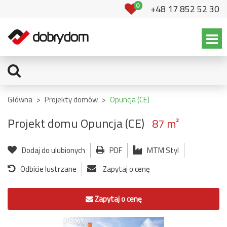
0
+48 17 852 52 30
Główna
>
Projekty domów
>
Opuncja (CE)
Projekt domu Opuncja (CE)
87 m²
Dodaj do ulubionych
PDF
MTM Styl
Odbicie lustrzane
Zapytaj o cenę
Zapytaj o cenę