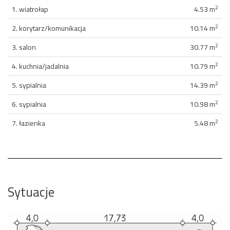
2
1. wiatrołap
4.53 m
2
2. korytarz/komunikacja
10.14 m
2
3. salon
30.77 m
2
4. kuchnia/jadalnia
10.79 m
2
5. sypialnia
14.39 m
2
6. sypialnia
10.98 m
2
7. łazienka
5.48 m
Sytuacje