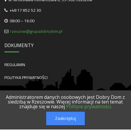
+48 17 852 52 30
08:00 – 16:00
rzeszow@grupadobrydom.pl
DOKUMENTY
REGULAMIN
POLITYKA PRYWATNOŚCI
Administratorem danych osobowych jest Dobry Dom z
siedzibą w Rzeszowie. Więcej informacji na ten temat
znajduje się w naszej
Polityce prywatności.
O NAS
KONTAKT
SERWISY
POLECANE FIRMY
PROJEKTY
Zaakceptuj
© 2026 DOBRY DOM. WSZELKIE PRAWA ZASTRZEŻONE.