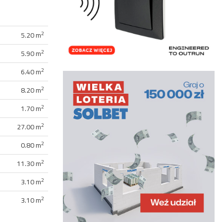
2
5.20 m
2
5.90 m
2
6.40 m
2
8.20 m
2
1.70 m
2
27.00 m
2
0.80 m
2
11.30 m
2
3.10 m
2
3.10 m