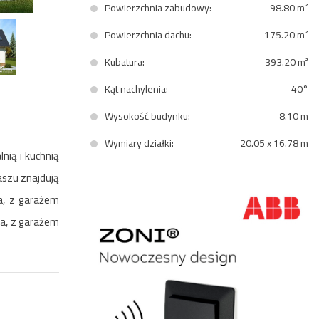
Powierzchnia zabudowy:
98.80 m²
Powierzchnia dachu:
175.20 m²
Kubatura:
393.20 m³
Kąt nachylenia:
40°
Wysokość budynku:
8.10 m
Wymiary działki:
20.05 x 16.78 m
nią i kuchnią
aszu znajdują
a, z garażem
da, z garażem