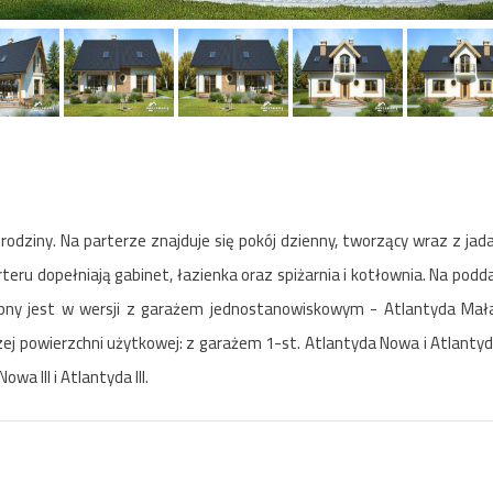
iny. Na parterze znajduje się pokój dzienny, tworzący wraz z jadal
teru dopełniają gabinet, łazienka oraz spiżarnia i kotłownia. Na podd
stępny jest w wersji z garażem jednostanowiskowym - Atlantyda Mał
ej powierzchni użytkowej: z garażem 1-st. Atlantyda Nowa i Atlanty
wa III i Atlantyda III.