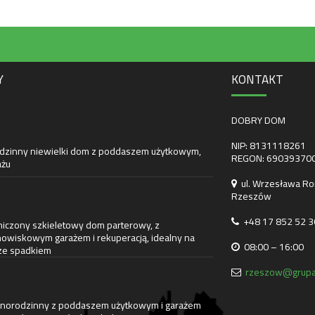
Y
KONTAKT
DOBRY DOM
NIP: 8131118261
dzinny niewielki dom z poddaszem użytkowym,
REGON: 69039370
ażu
ul. Wrzesława Ro
Rzeszów
+48 17 852 52 3
iczony szkieletowy dom parterowy, z
owiskowym garażem i rekuperacją, idealny na
08:00 – 16:00
 ze spadkiem
rzeszow@grupa
norodzinny z poddaszem użytkowym i garażem