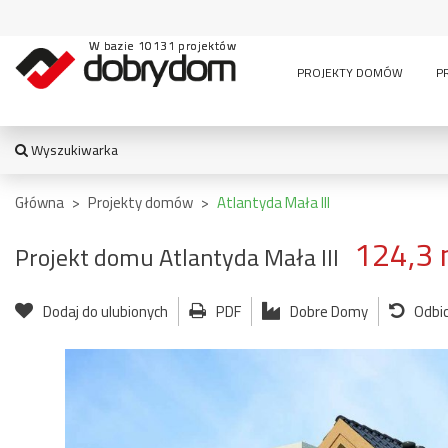
W bazie 10131 projektów
PROJEKTY DOMÓW
P
Wyszukiwarka
WYSZUKIWARKA
Główna
>
Projekty domów
>
Atlantyda Mała III
124,3 
Projekt domu Atlantyda Mała III
TYPY BUDYNKU:
Dodaj do ulubionych
PDF
Dobre Domy
Odbic
jednorodzinny
altana
bud. socja
dom z czę
dwurodzinny
garaż
usługową
garaż z częścią
wielomieszkaniowy
mieszkalną
usługowe
letniskowy
stajnia
wiata
pensjonaty,
bud.
garażowo
zajazdy i inne
gospodarczy
magazyn