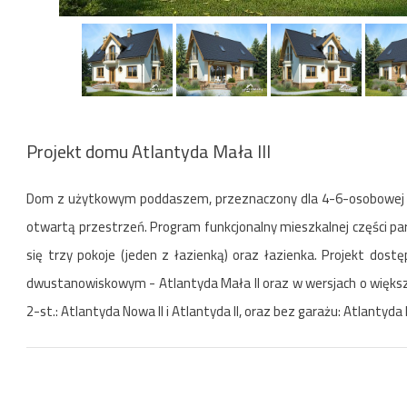
Projekt domu Atlantyda Mała III
Dom z użytkowym poddaszem, przeznaczony dla 4-6-osobowej rodz
otwartą przestrzeń. Program funkcjonalny mieszkalnej części par
się trzy pokoje (jeden z łazienką) oraz łazienka. Projekt do
dwustanowiskowym - Atlantyda Mała II oraz w wersjach o większ
2-st.: Atlantyda Nowa II i Atlantyda II, oraz bez garażu: Atlantyda No