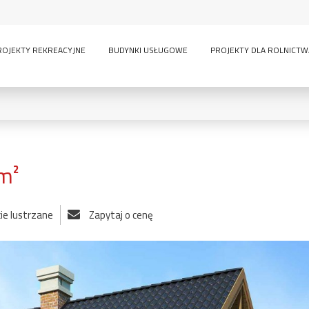
ROJEKTY REKREACYJNE
BUDYNKI USŁUGOWE
PROJEKTY DLA ROLNICTW
m²
0
KONDYGNACJE:
ie lustrzane
Zapytaj o cenę
lny
inwentarskie
parterowy
pi
ścią
sauna
wielokondygnacyjny
GARAŻE:
bez garażu
1-
-
owe