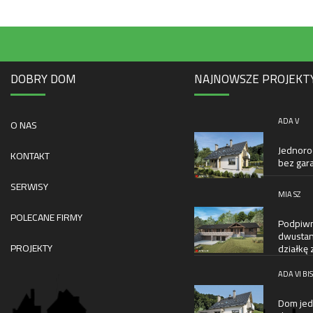
DOBRY DOM
NAJNOWSZE PROJEKT
ADA V
O NAS
Jednoro
KONTAKT
bez gar
SERWISY
MIA SZ
POLECANE FIRMY
Podpiwn
dwustan
PROJEKTY
działkę
ADA VI BIS
Dom jed