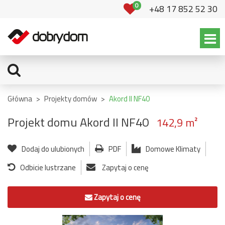
0
+48 17 852 52 30
Główna
>
Projekty domów
>
Akord II NF40
Projekt domu Akord II NF40
142,9 m²
Dodaj do ulubionych
PDF
Domowe Klimaty
Odbicie lustrzane
Zapytaj o cenę
Zapytaj o cenę