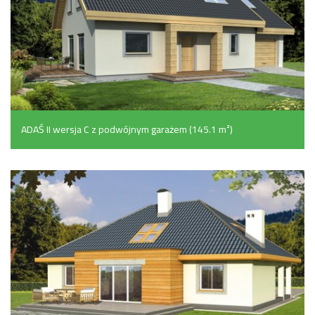
ADAŚ II wersja C z podwójnym garażem (145.1 m²)