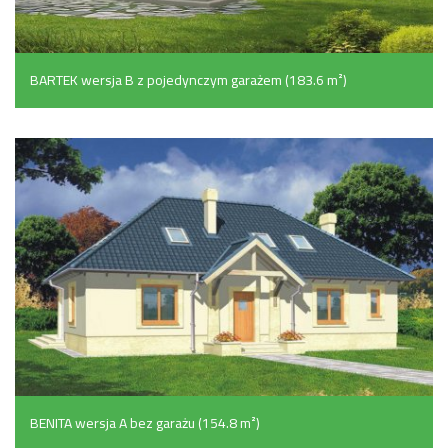
BARTEK wersja B z pojedynczym garażem (183.6 m²)
BENITA wersja A bez garażu (154.8 m²)