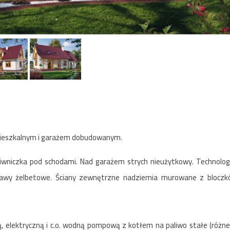
mieszkalnym i garażem dobudowanym.
 piwniczka pod schodami. Nad garażem strych nieużytkowy. Technolog
wy żelbetowe. Ściany zewnętrzne nadziemia murowane z bloczk
ą, elektryczną i c.o. wodną pompową z kotłem na paliwo stałe (różne