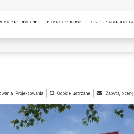
ROJEKTY REKREACYJNE
BUDYNKI USŁUGOWE
PROJEKTY DLA ROLNICTW
0
KONDYGNACJE:
nowania i Projektowania
Odbicie lustrzane
Zapytaj o cenę
lny
inwentarskie
parterowy
pi
ścią
sauna
wielokondygnacyjny
GARAŻE:
bez garażu
1-
-
owe