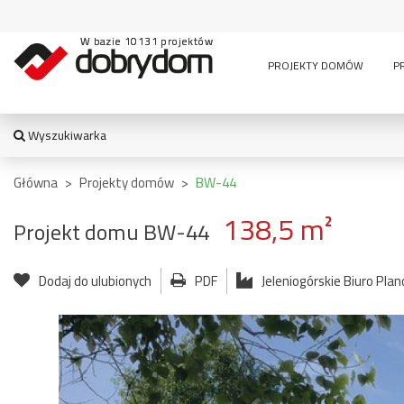
W bazie 10131 projektów
PROJEKTY DOMÓW
P
Wyszukiwarka
WYSZUKIWARKA
Główna
>
Projekty domów
>
BW-44
138,5 m²
Projekt domu BW-44
TYPY BUDYNKU:
Dodaj do ulubionych
PDF
Jeleniogórskie Biuro Pla
jednorodzinny
altana
bud. socja
dom z czę
dwurodzinny
garaż
usługową
garaż z częścią
wielomieszkaniowy
mieszkalną
usługowe
letniskowy
stajnia
wiata
pensjonaty,
bud.
garażowo
zajazdy i inne
gospodarczy
magazyn