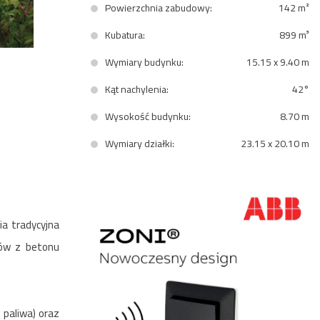
Powierzchnia zabudowy:
142 m²
Kubatura:
899 m³
Wymiary budynku:
15.15 x 9.40 m
Kąt nachylenia:
42°
Wysokość budynku:
8.70 m
Wymiary działki:
23.15 x 20.10 m
ia tradycyjna
ów z betonu
 paliwa) oraz