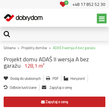
0
+48 17 852 52 30
Główna
>
Projekty domów
>
ADAŚ II wersja A bez garażu
Projekt domu ADAŚ II wersja A bez
garażu
128,1 m²
Dodaj do ulubionych
PDF
Horyzont
Odbicie lustrzane
Zapytaj o cenę
Zapytaj o cenę