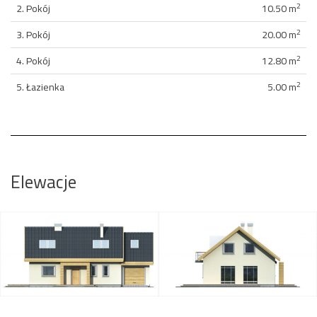
2
2. Pokój
10.50 m
2
3. Pokój
20.00 m
2
4. Pokój
12.80 m
2
5. Łazienka
5.00 m
Elewacje