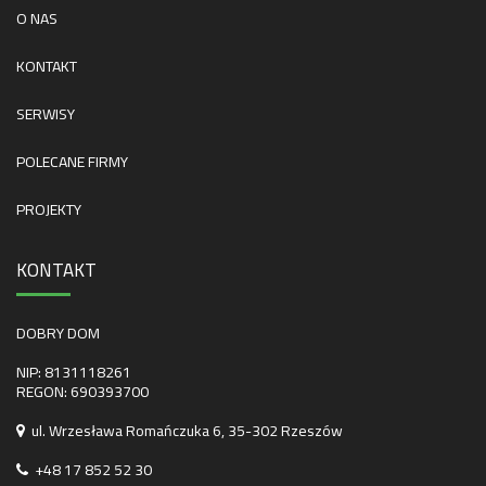
O NAS
KONTAKT
SERWISY
POLECANE FIRMY
PROJEKTY
KONTAKT
DOBRY DOM
NIP: 8131118261
REGON: 690393700
ul. Wrzesława Romańczuka 6, 35-302 Rzeszów
+48 17 852 52 30