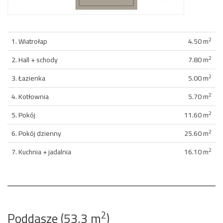
2
1. Wiatrołap
4.50 m
2
2. Hall + schody
7.80 m
2
3. Łazienka
5.00 m
2
4. Kotłownia
5.70 m
2
5. Pokój
11.60 m
2
6. Pokój dzienny
25.60 m
2
7. Kuchnia + jadalnia
16.10 m
2
Poddasze (53.3 m
)