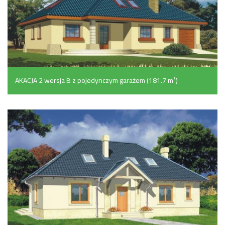
AKACJA 2 wersja B z pojedynczym garażem (181.7 m²)