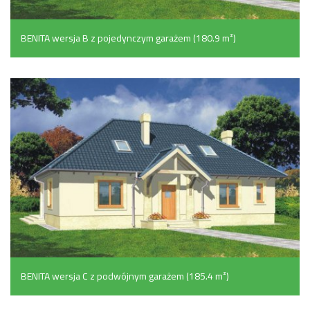
BENITA wersja B z pojedynczym garażem (180.9 m²)
BENITA wersja C z podwójnym garażem (185.4 m²)