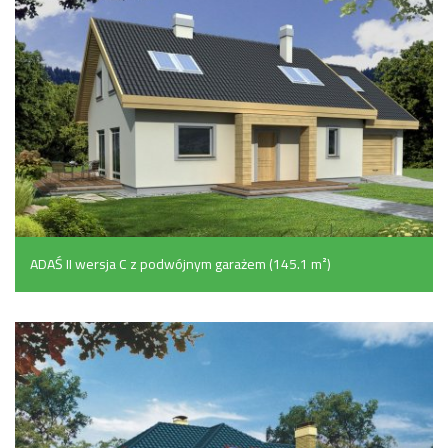
ADAŚ II wersja C z podwójnym garażem (145.1 m²)