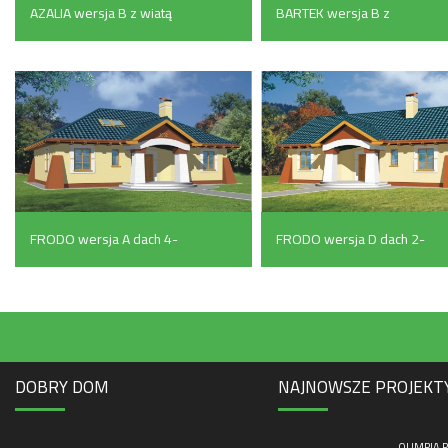
AZALIA wersja B z wiatą
BARTEK wersja B z
(139.6 m²)
pojedynczym garażem
(183.6 m²)
FRODO wersja A dach 4-
FRODO wersja D dach 2-
spadowy bez garażu
spadowy z pojedynczym
(130 m²)
garażem (159 m²)
DOBRY DOM
NAJNOWSZE PROJEKT
OLIMPIA P