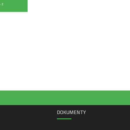
 z
 do
DOKUMENTY