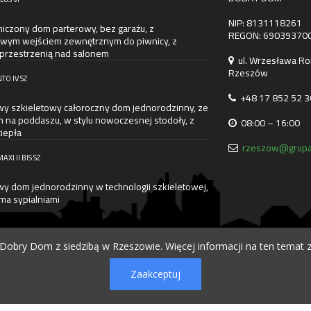
NIP: 8131118261
iczony dom parterowy, bez garażu, z
REGON: 69039370
wym wejściem zewnętrznym do piwnicy, z
 przestrzenią nad salonem
ul. Wrzesława Ro
Rzeszów
TO IV SZ
+48 17 852 52 3
wy szkieletowy całoroczny dom jednorodzinny, ze
m na poddaszu, w stylu nowoczesnej stodoły, z
08:00 – 16:00
iepła
rzeszow@grupa
XI II BIS SZ
wy dom jednorodzinny w technologii szkieletowej,
ma sypialniami
obry Dom z siedzibą w Rzeszowie. Więcej informacji na ten temat z
Zaakceptuj