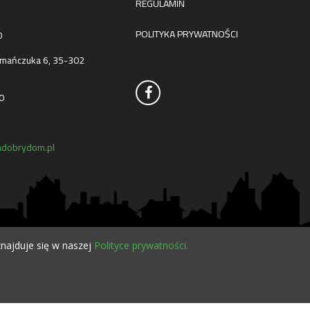
REGULAMIN
POLITYKA PRYWATNOŚCI
0
mańczuka 6, 35-302
0
dobrydom.pl
najduje się w naszej
Polityce prywatności.
O NAS
KONTAKT
SERWISY
POLECANE FIRMY
PROJEKTY