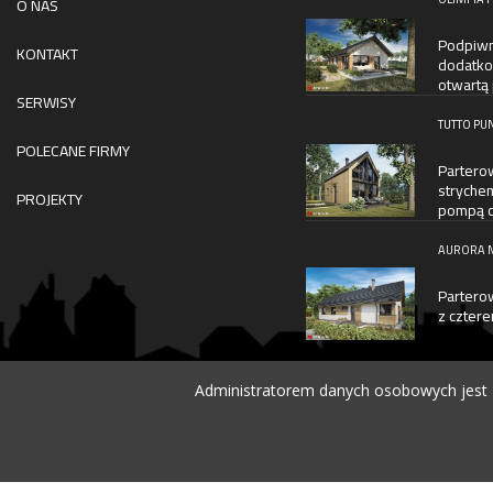
O NAS
Podpiwn
KONTAKT
dodatko
otwartą
SERWISY
TUTTO PUN
POLECANE FIRMY
Partero
stryche
PROJEKTY
pompą c
AURORA MA
Partero
z cztere
Administratorem danych osobowych jest D
© 2026 DOBRY DOM. WSZELKIE PRAWA ZASTRZEŻONE.