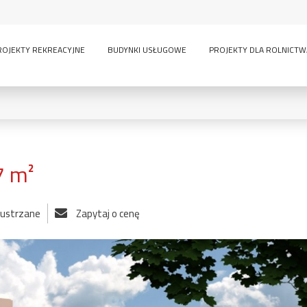
ROJEKTY REKREACYJNE
BUDYNKI USŁUGOWE
PROJEKTY DLA ROLNICTW
7 m²
0
KONDYGNACJE:
 lustrzane
Zapytaj o cenę
lny
inwentarskie
parterowy
pi
ścią
sauna
wielokondygnacyjny
GARAŻE:
bez garażu
1-
-
owe