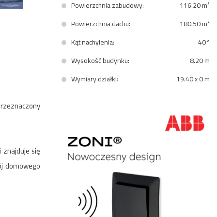
Powierzchnia zabudowy:
116.20 m²
Powierzchnia dachu:
180.50 m²
Kąt nachylenia:
40°
Wysokość budynku:
8.20 m
Wymiary działki:
19.40 x 0 m
 Przeznaczony
znajduje się
rój domowego