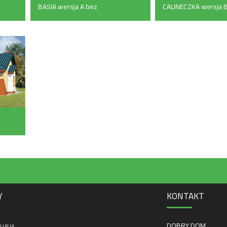
BASIA wersja A bez
CALINECZKA wersja B
garażu (162 m²)
kalenicą prostopadłą
frontu (136 m²)
Y
KONTAKT
DOBRY DOM
LUS VI