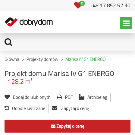
0
+48 17 852 52 30
Główna
>
Projekty domów
>
Marisa IV G1 ENERGO
Projekt domu Marisa IV G1 ENERGO
128,2 m²
Dodaj do ulubionych
PDF
Archipelag
Odbicie lustrzane
Zapytaj o cenę
Zapytaj o cenę