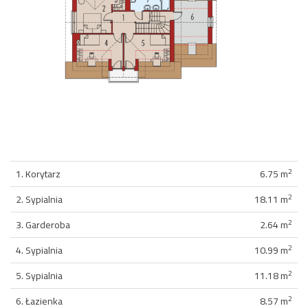
2
1. Korytarz
6.75 m
2
2. Sypialnia
18.11 m
2
3. Garderoba
2.64 m
2
4. Sypialnia
10.99 m
2
5. Sypialnia
11.18 m
2
6. Łazienka
8.57 m