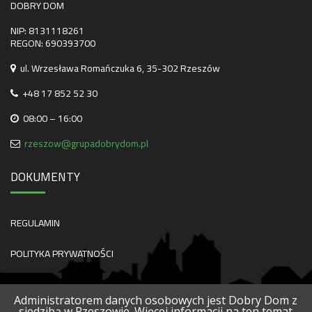
DOBRY DOM
NIP: 8131118261
REGON: 690393700
ul. Wrzesława Romańczuka 6, 35-302 Rzeszów
+48 17 852 52 30
08:00 – 16:00
rzeszow@grupadobrydom.pl
DOKUMENTY
REGULAMIN
POLITYKA PRYWATNOŚCI
Administratorem danych osobowych jest Dobry Dom z
siedzibą w Rzeszowie. Więcej informacji na ten temat