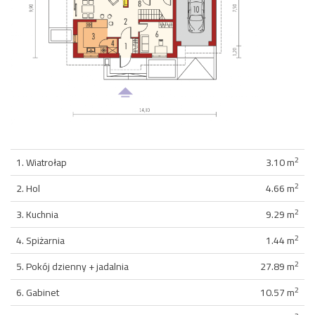
2
1. Wiatrołap
3.10 m
2
2. Hol
4.66 m
2
3. Kuchnia
9.29 m
2
4. Spiżarnia
1.44 m
2
5. Pokój dzienny + jadalnia
27.89 m
2
6. Gabinet
10.57 m