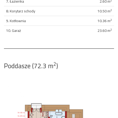
2
7. Łazienka
2.60 m
2
8. Korytarz schody
10.50 m
2
9. Kotłownia
10.36 m
2
10. Garaż
23.60 m
2
Poddasze (72.3 m
)