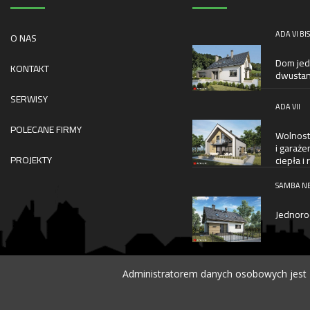
ADA VI BIS
O NAS
Dom jed
KONTAKT
dwustan
SERWISY
ADA VII
POLECANE FIRMY
Wolnost
i garaż
PROJEKTY
ciepła i
SAMBA N
Jednoro
Administratorem danych osobowych jest D