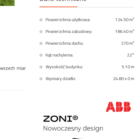
Powierzchnia użytkowa:
124.50 m²
Powierzchnia zabudowy:
186.40 m²
Powierzchnia dachu:
270 m²
Kąt nachylenia:
22°
Wysokość budynku:
5.10 m
 wszech miar
Wymiary działki:
24.80 x 0 m