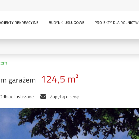
ROJEKTY REKREACYJNE
BUDYNKI USŁUGOWE
PROJEKTY DLA ROLNICTW
ażem
124,5 m²
zym garażem
0
KONDYGNACJE:
Odbicie lustrzane
Zapytaj o cenę
lny
inwentarskie
parterowy
pi
ścią
sauna
wielokondygnacyjny
GARAŻE:
bez garażu
1-
-
owe