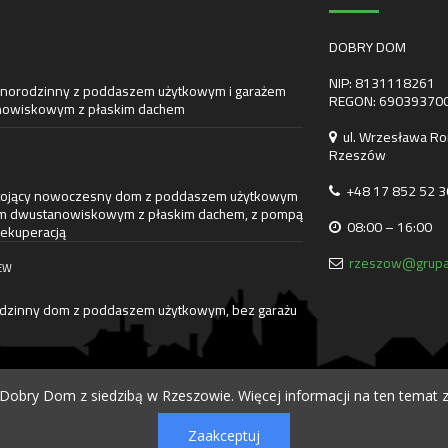
DOBRY DOM
NIP: 8131118261
norodzinny z poddaszem użytkowym i garażem
REGON: 69039370
owiskowym z płaskim dachem
ul. Wrzesława Ro
Rzeszów
+48 17 852 52 3
ojący nowoczesny dom z poddaszem użytkowym
em dwustanowiskowym z płaskim dachem, z pompą
08:00 – 16:00
 rekuperacją
rzeszow@grupa
EW
dzinny dom z poddaszem użytkowym, bez garażu
obry Dom z siedzibą w Rzeszowie. Więcej informacji na ten temat z
Zaakceptuj