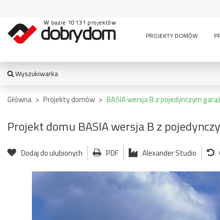
W bazie 10131 projektów
PROJEKTY DOMÓW
P
Wyszukiwarka
WYSZUKIWARKA
Główna
>
Projekty domów
>
BASIA wersja B z pojedynczym gar
Projekt domu BASIA wersja B z pojedync
TYPY BUDYNKU:
Dodaj do ulubionych
PDF
Alexander Studio
jednorodzinny
altana
bud. socja
dom z czę
dwurodzinny
garaż
usługową
garaż z częścią
wielomieszkaniowy
mieszkalną
usługowe
letniskowy
stajnia
wiata
pensjonaty,
bud.
garażowo
zajazdy i inne
gospodarczy
magazyn