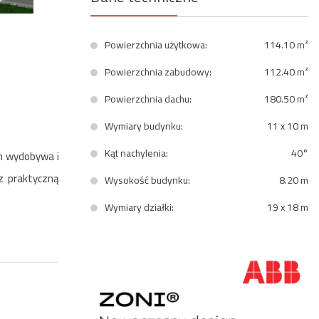
Powierzchnia użytkowa:
114.10 m²
Powierzchnia zabudowy:
112.40 m²
Powierzchnia dachu:
180.50 m²
Wymiary budynku:
11 x 10 m
Kąt nachylenia:
40°
m wydobywa i
z praktyczną
Wysokość budynku:
8.20 m
Wymiary działki:
19 x 18 m