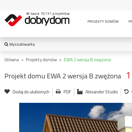
W bazie 10131 projektów
PROJEKTY DOMÓW
P
Wyszukiwarka
WYSZUKIWARKA
Główna
>
Projekty domów
>
EWA 2 wersja B zwężona
1
Projekt domu EWA 2 wersja B zwężona
TYPY BUDYNKU:
Dodaj do ulubionych
PDF
Alexander Studio
jednorodzinny
altana
bud. socja
dom z czę
dwurodzinny
garaż
usługową
garaż z częścią
wielomieszkaniowy
mieszkalną
usługowe
letniskowy
stajnia
wiata
pensjonaty,
bud.
garażowo
zajazdy i inne
gospodarczy
magazyn