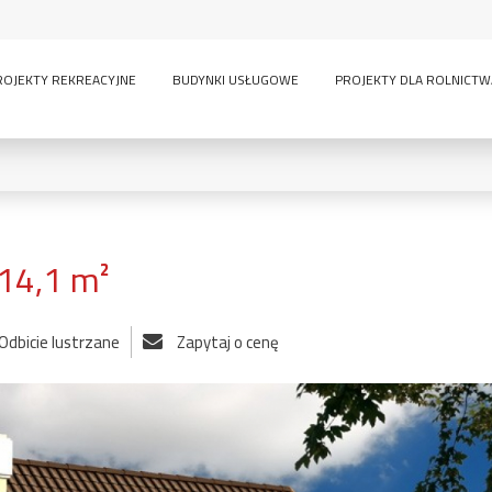
ROJEKTY REKREACYJNE
BUDYNKI USŁUGOWE
PROJEKTY DLA ROLNICTW
14,1 m²
0
KONDYGNACJE:
Odbicie lustrzane
Zapytaj o cenę
lny
inwentarskie
parterowy
pi
ścią
sauna
wielokondygnacyjny
GARAŻE:
bez garażu
1-
-
owe