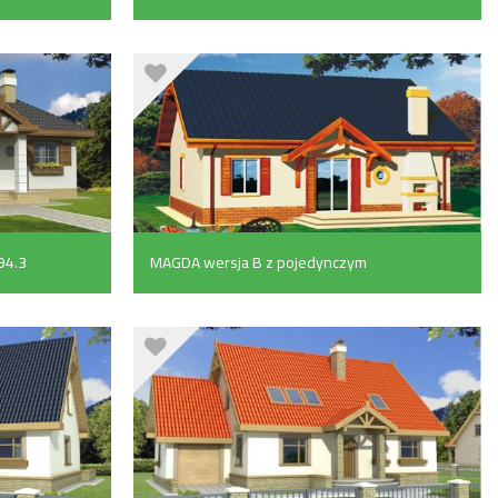
garażem z przodu (94.3 m²)
94.3
MAGDA wersja B z pojedynczym
garażem (87.3 m²)