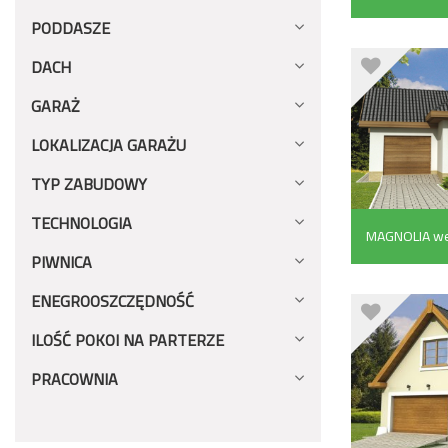
(147.5 m²)
PODDASZE
DACH
GARAŻ
LOKALIZACJA GARAŻU
TYP ZABUDOWY
TECHNOLOGIA
MAGNOLIA we
PIWNICA
garażem z bok
ENEGROOSZCZĘDNOŚĆ
ILOŚĆ POKOI NA PARTERZE
PRACOWNIA