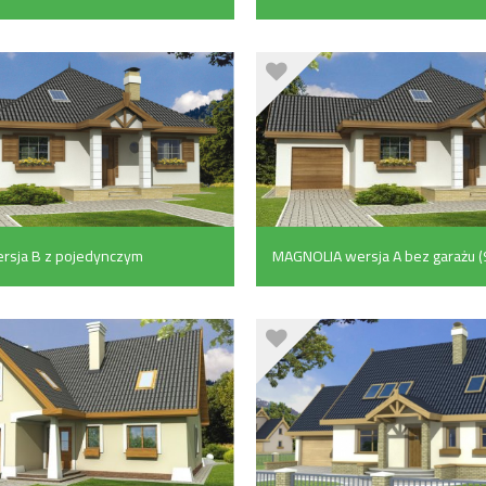
garażem z boku (94.3 m²)
rsja B z pojedynczym
MAGNOLIA wersja A bez garażu (
u (94.3 m²)
m²)