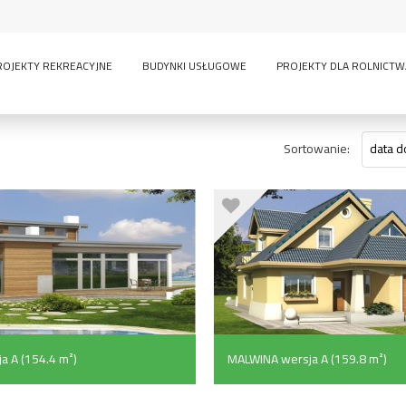
ROJEKTY REKREACYJNE
BUDYNKI USŁUGOWE
PROJEKTY DLA ROLNICTW
Sortowanie:
data d
 A (154.4 m²)
MALWINA wersja A (159.8 m²)