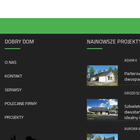
DOBRY DOM
NAJNOWSZE PROJEKT
ADAM V
O NAS
Partero
KONTAKT
dwuspad
SERWISY
DROZD SZ
POLECANE FIRMY
Szkiele
dwustan
PROJEKTY
idealny 
AURORA II