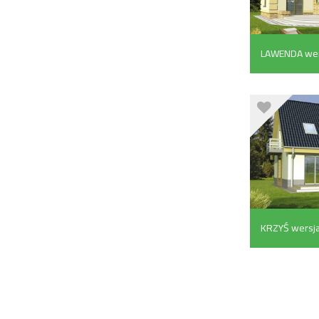
LAWENDA wers
KRZYŚ wersja
m²)