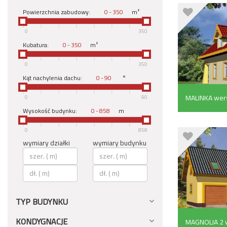
Powierzchnia zabudowy:
-
m²
0
350
Kubatura:
-
m²
0
350
Kąt nachylenia dachu:
-
°
MALINKA wers
0
90
Wysokość budynku:
-
m
m²)
0
858
wymiary działki
wymiary budynku
TYP BUDYNKU
KONDYGNACJE
MAGNOLIA 2 w