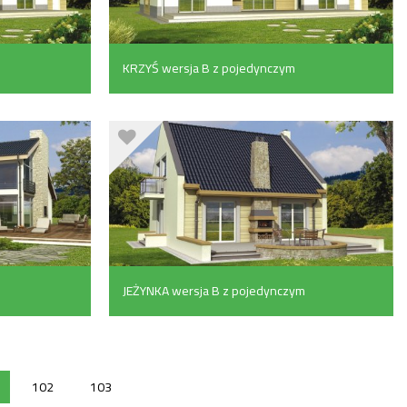
KRZYŚ wersja B z pojedynczym
garażem (152.9 m²)
JEŻYNKA wersja B z pojedynczym
garażem (118.4 m²)
102
103