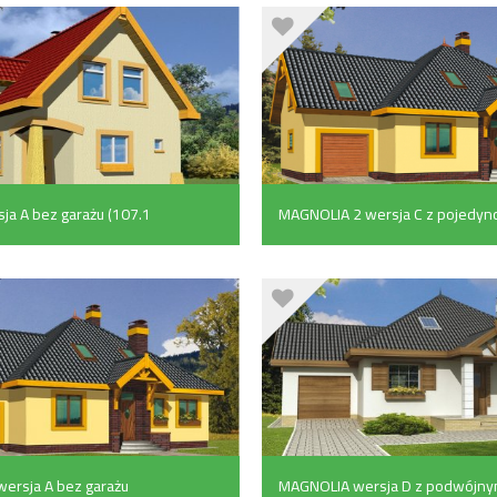
ja A bez garażu (107.1
MAGNOLIA 2 wersja C z pojedyn
garażem z przodu (150.7 m²)
ersja A bez garażu
MAGNOLIA wersja D z podwójn