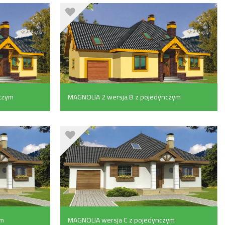
czym
MAGNOLIA 2 wersja B z pojedynczym
garażem z boku (161.7 m²)
ym
MAGNOLIA wersja C z pojedynczym