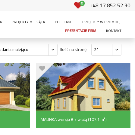
0
+48 17 852 52 30
A
PROJEKTY MIESIĄCA
POLECANE
PROJEKTY W PROMOCJI
PREZENTACJE FIRM
KONTAKT
Ilość na stronę:
odania malejąco
24
MALINKA wersja B z wiatą (107.1 m²)