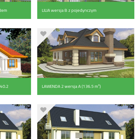
ażem
LILIA wersja B z pojedynczym
garażem (157.2 m²)
140.2
LAWENDA 2 wersja A (136.5 m²)