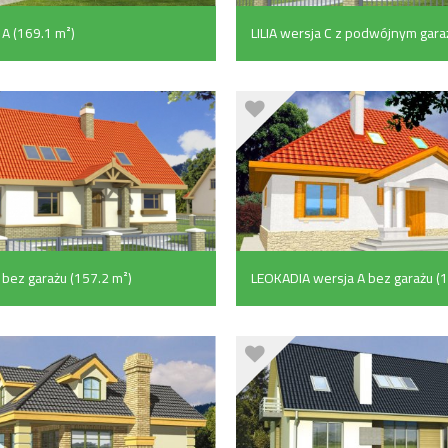
 A (169.1 m²)
LILIA wersja C z podwójnym gar
(157.2 m²)
A bez garażu (157.2 m²)
LEOKADIA wersja A bez garażu (
m²)