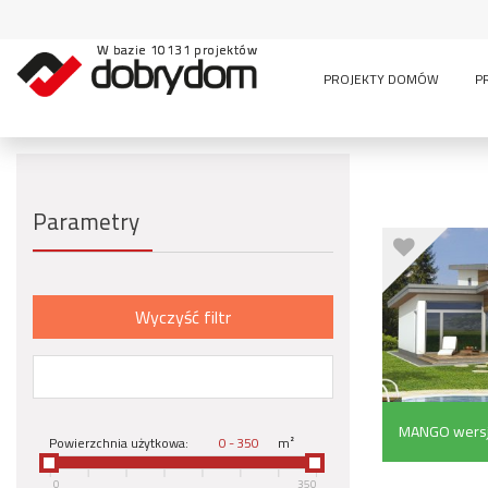
W bazie 10131 projektów
PROJEKTY DOMÓW
P
Parametry
Wyczyść filtr
MANGO wersja
Powierzchnia użytkowa:
-
m²
0
350