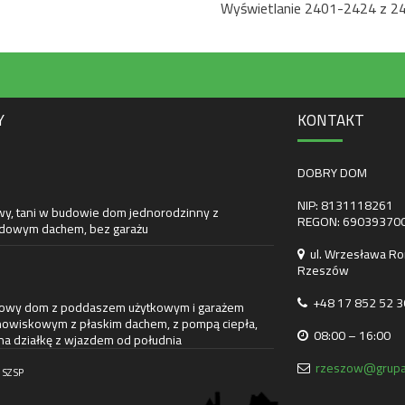
Wyświetlanie 2401-2424 z 2
Y
KONTAKT
DOBRY DOM
NIP: 8131118261
wy, tani w budowie dom jednorodzinny z
REGON: 69039370
owym dachem, bez garażu
ul. Wrzesława Ro
Rzeszów
+48 17 852 52 3
towy dom z poddaszem użytkowym i garażem
owiskowym z płaskim dachem, z pompą ciepła,
08:00 – 16:00
na działkę z wjazdem od południa
rzeszow@grupa
 SZ SP