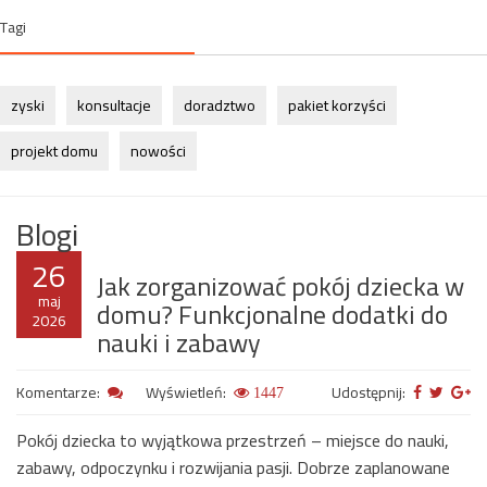
Tagi
zyski
konsultacje
doradztwo
pakiet korzyści
projekt domu
nowości
Blogi
26
Jak zorganizować pokój dziecka w
maj
domu? Funkcjonalne dodatki do
2026
nauki i zabawy
Komentarze:
Wyświetleń:
Udostępnij:
1447
Pokój dziecka to wyjątkowa przestrzeń – miejsce do nauki,
zabawy, odpoczynku i rozwijania pasji. Dobrze zaplanowane