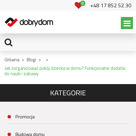
0
+48 17 852 52 30
Główna
>
Blogi
>
>
Jak zorganizować pokój dziecka w domu? Funkcjonalne dodatki
do nauki i zabawy
KATEGORIE
Promocja
Budowa domu