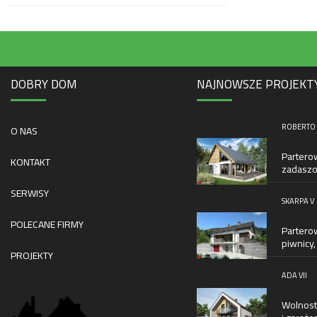
DOBRY DOM
NAJNOWSZE PROJEKT
ROBERTO L
O NAS
Partero
KONTAKT
zadaszo
SERWISY
SKARPA V
POLECANE FIRMY
Partero
piwnicy,
PROJEKTY
ADA VII
Wolnost