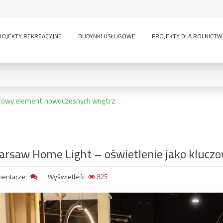
ROJEKTY REKREACYJNE
BUDYNKI USŁUGOWE
PROJEKTY DLA ROLNICTW
uczowy element nowoczesnych wnętrz
0
KONDYGNACJE:
rsaw Home Light – oświetlenie jako klucz
lny
inwentarskie
parterowy
pi
ścią
sauna
wielokondygnacyjny
entarze:
Wyświetleń:
825
GARAŻE:
bez garażu
1-
-
owe