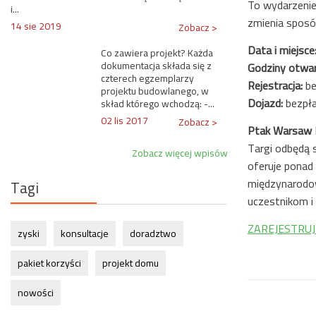
To wydarzenie
i...
zmienia sposó
14 sie 2019
Zobacz >
Data i miejsce
Co zawiera projekt? Każda
dokumentacja składa się z
Godziny otwar
czterech egzemplarzy
Rejestracja:
be
projektu budowlanego, w
Dojazd:
bezpła
skład którego wchodzą: -...
02 lis 2017
Zobacz >
Ptak Warsaw E
Targi odbędą 
Zobacz więcej wpisów
oferuje ponad
międzynarodow
Tagi
uczestnikom 
ZAREJESTRUJ
zyski
konsultacje
doradztwo
pakiet korzyści
projekt domu
nowości