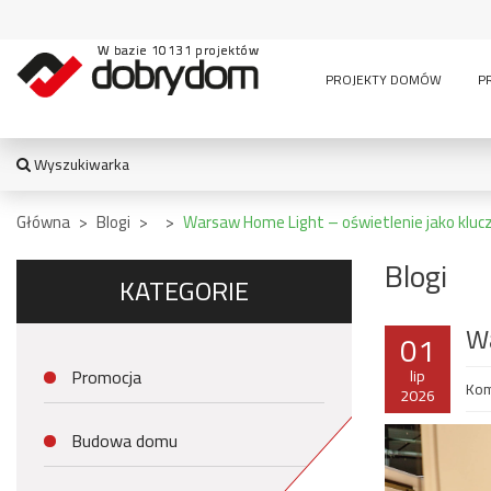
W bazie 10131 projektów
PROJEKTY DOMÓW
P
Wyszukiwarka
WYSZUKIWARKA
Główna
>
Blogi
>
>
Warsaw Home Light – oświetlenie jako kl
Blogi
KATEGORIE
TYPY BUDYNKU:
Wa
01
jednorodzinny
altana
bud. socja
dom z czę
Promocja
dwurodzinny
garaż
lip
Kom
usługową
garaż z częścią
2026
wielomieszkaniowy
mieszkalną
usługowe
letniskowy
stajnia
wiata
pensjonaty,
Budowa domu
bud.
garażowo
zajazdy i inne
gospodarczy
magazyn