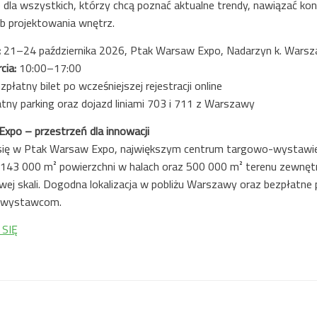
 dla wszystkich, którzy chcą poznać aktualne trendy, nawiązać ko
b projektowania wnętrz.
:
21–24 października 2026, Ptak Warsaw Expo, Nadarzyn k. Wars
cia:
10:00–17:00
zpłatny bilet po wcześniejszej rejestracji online
tny parking oraz dojazd liniami 703 i 711 z Warszawy
xpo – przestrzeń dla innowacji
się w Ptak Warsaw Expo, największym centrum targowo-wystawien
 143 000 m² powierzchni w halach oraz 500 000 m² terenu zewnęt
ej skali. Dogodna lokalizacja w pobliżu Warszawy oraz bezpłatne p
i wystawcom.
 SIĘ