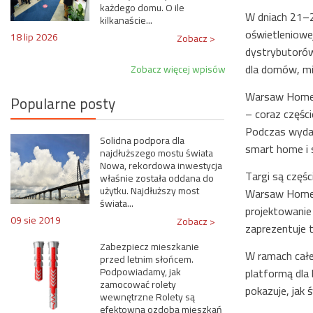
każdego domu. O ile
W dniach 21–2
kilkanaście...
oświetleniowe
18 lip 2026
Zobacz >
dystrybutorów
dla domów, mie
Zobacz więcej wpisów
Warsaw Home L
Popularne posty
– coraz częśc
Podczas wydar
Solidna podpora dla
smart home i s
najdłuższego mostu świata
Nowa, rekordowa inwestycja
Targi są częś
właśnie została oddana do
użytku. Najdłuższy most
Warsaw Home L
świata...
projektowanie
09 sie 2019
Zobacz >
zaprezentuje t
Zabezpiecz mieszkanie
W ramach całe
przed letnim słońcem.
Podpowiadamy, jak
platformą dla
zamocować rolety
pokazuje, jak 
wewnętrzne Rolety są
efektowną ozdobą mieszkań