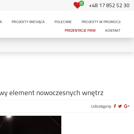
0
+48 17 852 52 30
A
PROJEKTY MIESIĄCA
POLECANE
PROJEKTY W PROMOCJI
PREZENTACJE FIRM
KONTAKT
Powierzchnia użytkowa:
-
m²
350
PODDASZE:
owy element nowoczesnych wnętrz
ętrowy
brak
użytkowe
do adaptacji
Udostępnij:
3 stanowiska i
stanowiskowy
2-stanowiskowy
więcej