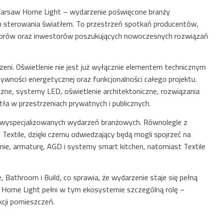
Warsaw Home Light – wydarzenie poświęcone branży
om sterowania światłem. To przestrzeń spotkań producentów,
latorów oraz inwestorów poszukujących nowoczesnych rozwiązań
eni. Oświetlenie nie jest już wyłącznie elementem technicznym
ywności energetycznej oraz funkcjonalności całego projektu.
zne, systemy LED, oświetlenie architektoniczne, rozwiązania
tła w przestrzeniach prywatnych i publicznych.
a wyspecjalizowanych wydarzeń branżowych. Równolegle z
xtile, dzięki czemu odwiedzający będą mogli spojrzeć na
e, armaturę, AGD i systemy smart kitchen, natomiast Textile
athroom i Build, co sprawia, że wydarzenie staje się pełną
w Home Light pełni w tym ekosystemie szczególną rolę –
kcji pomieszczeń.