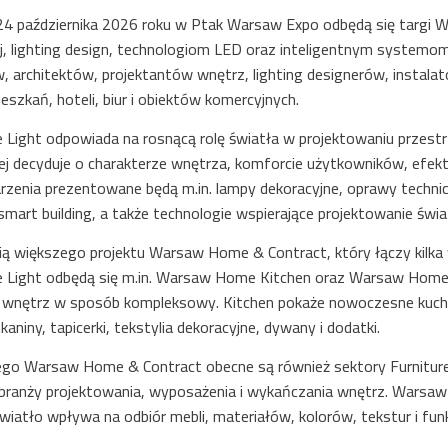
4 października 2026 roku w Ptak Warsaw Expo odbędą się targi 
j, lighting design, technologiom LED oraz inteligentnym system
, architektów, projektantów wnętrz, lighting designerów, insta
szkań, hoteli, biur i obiektów komercyjnych.
ight odpowiada na rosnącą rolę światła w projektowaniu przestrz
iej decyduje o charakterze wnętrza, komforcie użytkowników, efekt
zenia prezentowane będą m.in. lampy dekoracyjne, oprawy technic
mart building, a także technologie wspierające projektowanie świa
cią większego projektu Warsaw Home & Contract, który łączy kilk
ight odbędą się m.in. Warsaw Home Kitchen oraz Warsaw Home Te
 wnętrz w sposób kompleksowy. Kitchen pokaże nowoczesne kuchni
kaniny, tapicerki, tekstylia dekoracyjne, dywany i dodatki.
go Warsaw Home & Contract obecne są również sektory Furniture, B
 branży projektowania, wyposażenia i wykańczania wnętrz. Warsa
światło wpływa na odbiór mebli, materiałów, kolorów, tekstur i fun