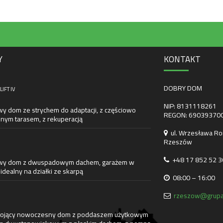
Y
KONTAKT
DOBRY DOM
IFT IV
NIP: 8131118261
wy dom ze strychem do adaptacji, z częściowo
REGON: 69039370
nym tarasem, z rekuperacją
ul. Wrzesława Ro
Rzeszów
+48 17 852 52 3
wy dom z dwuspadowym dachem, garażem w
 idealny na działki ze skarpą
08:00 – 16:00
rzeszow@grupa
ojący nowoczesny dom z poddaszem użytkowym