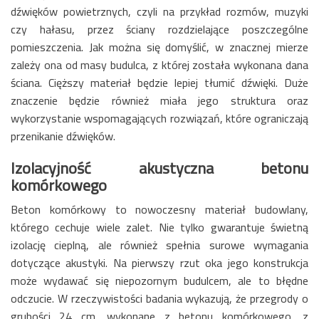
dźwięków powietrznych, czyli na przykład rozmów, muzyki
czy hałasu, przez ściany rozdzielające poszczególne
pomieszczenia. Jak można się domyślić, w znacznej mierze
zależy ona od masy budulca, z której została wykonana dana
ściana. Cięższy materiał będzie lepiej tłumić dźwięki. Duże
znaczenie będzie również miała jego struktura oraz
wykorzystanie wspomagających rozwiązań, które ograniczają
przenikanie dźwięków.
Izolacyjność akustyczna betonu
komórkowego
Beton komórkowy to nowoczesny materiał budowlany,
którego cechuje wiele zalet. Nie tylko gwarantuje świetną
izolację cieplną, ale również spełnia surowe wymagania
dotyczące akustyki. Na pierwszy rzut oka jego konstrukcja
może wydawać się niepozornym budulcem, ale to błędne
odczucie. W rzeczywistości badania wykazują, że przegrody o
grubości 24 cm, wykonane z betonu komórkowego, z