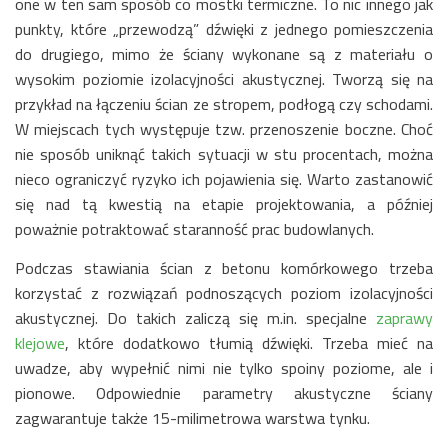
one w ten sam sposób co mostki termiczne. To nic innego jak
punkty, które „przewodzą” dźwięki z jednego pomieszczenia
do drugiego, mimo że ściany wykonane są z materiału o
wysokim poziomie izolacyjności akustycznej. Tworzą się na
przykład na łączeniu ścian ze stropem, podłogą czy schodami.
W miejscach tych występuje tzw. przenoszenie boczne. Choć
nie sposób uniknąć takich sytuacji w stu procentach, można
nieco ograniczyć ryzyko ich pojawienia się. Warto zastanowić
się nad tą kwestią na etapie projektowania, a później
poważnie potraktować staranność prac budowlanych.
Podczas stawiania ścian z betonu komórkowego trzeba
korzystać z rozwiązań podnoszących poziom izolacyjności
akustycznej. Do takich zaliczą się m.in. specjalne
zaprawy
klejowe
, które dodatkowo tłumią dźwięki. Trzeba mieć na
uwadze, aby wypełnić nimi nie tylko spoiny poziome, ale i
pionowe. Odpowiednie parametry akustyczne ściany
zagwarantuje także 15-milimetrowa warstwa tynku.