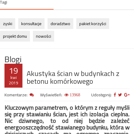
Tagi
zyski
konsultacje
doradztwo
pakiet korzyści
projekt domu
nowości
Blogi
19
Akustyka ścian w budynkach z
kwi
betonu komórkowego
2019
Komentarze:
Wyświetleń:
Udostępnij:
13968
Kluczowym parametrem, o którym z reguły myśli
się przy stawianiu ścian, jest ich izolacja cieplna.
Nic dziwnego, to od niej będzie zależeć
energooszczędność stawianego budynku, która w
dzisiejszych czasach ma ogromne znaczenie.